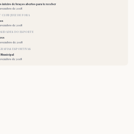
 inteiro de braços abertos para te receber
novembro de 2018
 CLUB JUIZ DE FORA
los
novembro de 2018
OSIDADES DO ESPORTE
res
novembro de 2018
RAFIAS ESPORTIVAS
 Municipal
novembro de 2018