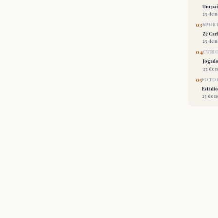
Um país
25 de 
03
SPORT
Zé Car
25 de 
04
CURI
Jogado
25 de 
05
FOTOG
Estádio
25 de 