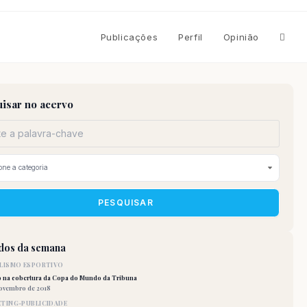
Altern
Publicações
Perfil
Opinião
pesqu
isar no acervo
do
site
PESQUISAR
idos da semana
LISMO ESPORTIVO
o na cobertura da Copa do Mundo da Tribuna
novembro de 2018
TING-PUBLICIDADE