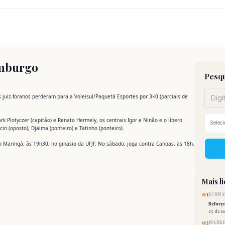
amburgo
Pesqu
s juiz-foranos perderam para a Voleisul/Paquetá Esportes por 3×0 (parciais de
Plotyczer (capitão) e Renato Hermely, os centrais Igor e Ninão e o líbero
in (oposto), Djalma (ponteiro) e Tatinho (ponteiro).
o Maringá, às 19h30, no ginásio da UFJF. No sábado, joga contra Canoas, às 18h,
Mais l
01
JORNA
Reforç
25 de 
02
MARKE