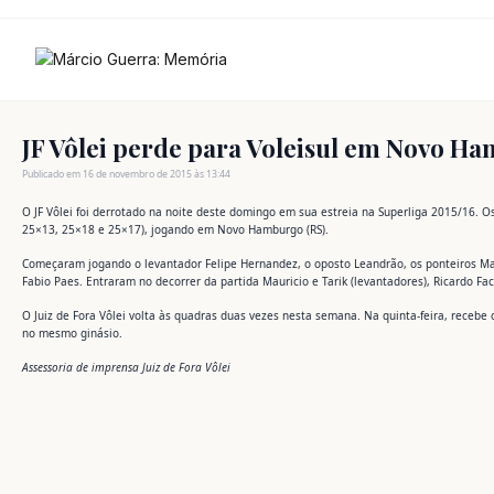
Ir
para
o
conteúdo
JF Vôlei perde para Voleisul em Novo H
Publicado em 16 de novembro de 2015 às 13:44
O JF Vôlei foi derrotado na noite deste domingo em sua estreia na Superliga 2015/16. O
25×13, 25×18 e 25×17), jogando em Novo Hamburgo (RS).
Começaram jogando o levantador Felipe Hernandez, o oposto Leandrão, os ponteiros Mark 
Fabio Paes. Entraram no decorrer da partida Mauricio e Tarik (levantadores), Ricardo Facc
O Juiz de Fora Vôlei volta às quadras duas vezes nesta semana. Na quinta-feira, recebe 
no mesmo ginásio.
Assessoria de imprensa Juiz de Fora Vôlei