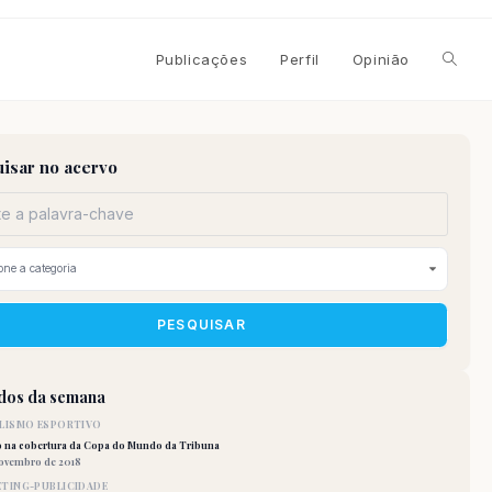
Alterna
Publicações
Perfil
Opinião
pesqui
isar no acervo
do
site
PESQUISAR
idos da semana
LISMO ESPORTIVO
o na cobertura da Copa do Mundo da Tribuna
novembro de 2018
TING-PUBLICIDADE