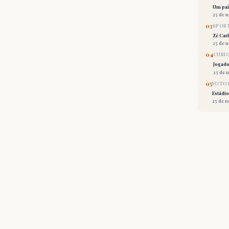
Um país
25 de 
03
SPORT
Zé Car
25 de 
04
CURI
Jogado
25 de 
05
FOTOG
Estádio
25 de 