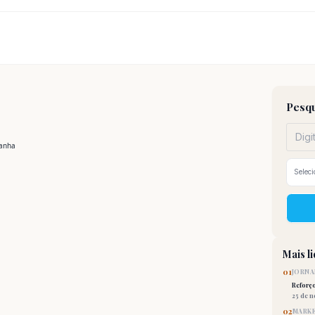
Pesqu
Mais l
01
JORNA
Reforç
25 de 
02
MARKE