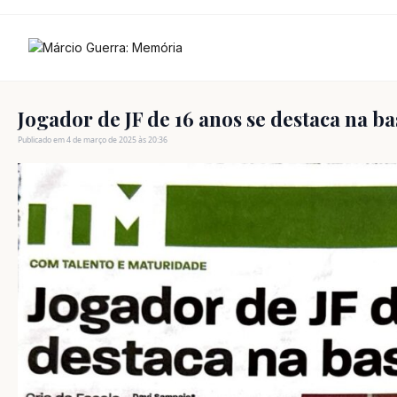
Ir
para
o
conteúdo
Jogador de JF de 16 anos se destaca na ba
Publicado em 4 de março de 2025 às 20:36