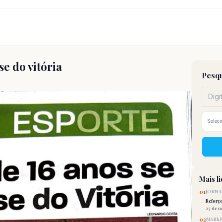
se do vitória
Pesqu
Mais l
01
JORNA
Reforç
25 de 
02
MARKE