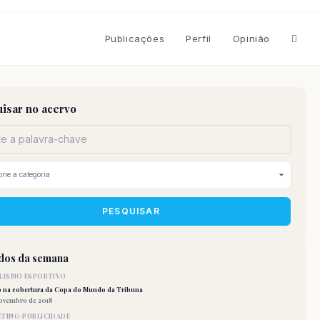
Altern
Publicações
Perfil
Opinião
pesqu
isar no acervo
do
site
PESQUISAR
idos da semana
LISMO ESPORTIVO
o na cobertura da Copa do Mundo da Tribuna
novembro de 2018
TING-PUBLICIDADE