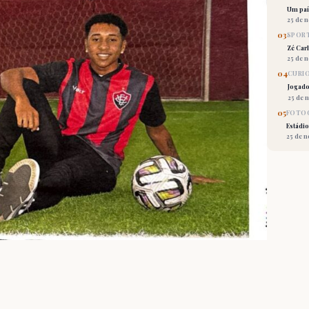
Um país
25 de 
03
SPORT
Zé Car
25 de 
04
CURI
Jogado
25 de 
05
FOTOG
Estádio
25 de 