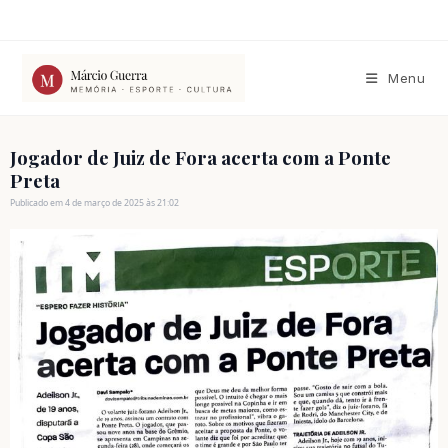
Ir
para
o
conteúdo
Menu
Jogador de Juiz de Fora acerta com a Ponte
Preta
Publicado em 4 de março de 2025 às 21:02