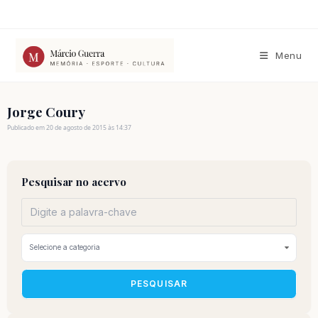
Ir
para
o
conteúdo
Menu
Jorge Coury
Publicado em 20 de agosto de 2015 às 14:37
Pesquisar no acervo
PESQUISAR