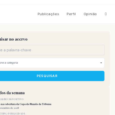
Altern
Publicações
Perfil
Opinião
pesqu
isar no acervo
do
site
PESQUISAR
idos da semana
LISMO ESPORTIVO
o na cobertura da Copa do Mundo da Tribuna
novembro de 2018
TING-PUBLICIDADE