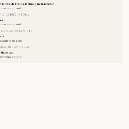
 inteiro de braços abertos para te receber
novembro de 2018
 CLUB JUIZ DE FORA
los
novembro de 2018
OSIDADES DO ESPORTE
res
novembro de 2018
RAFIAS ESPORTIVAS
 Municipal
novembro de 2018