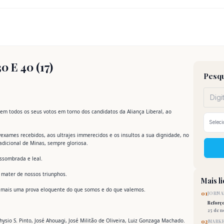
E 40 (17)
Pesqu
m todos os seus votos em torno dos candidatos da Aliança Liberal, ao
exames recebidos, aos ultrajes immerecidos e os insultos a sua dignidade, no
radicional de Minas, sempre gloriosa.
assombrada e leal.
a mater de nossos triunphos.
Mais l
o mais uma prova eloquente do que somos e do que valemos.
01
JORNA
Reforç
25 de 
o´hysio S. Pinto, José Ahouagi, José Militão de Oliveira, Luiz Gonzaga Machado.
02
MARKE