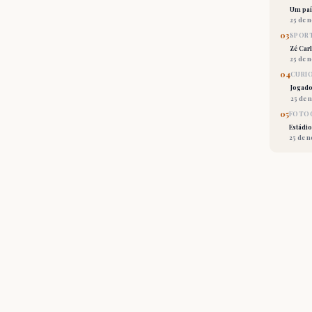
Um país
25 de 
03
SPORT
Zé Car
25 de 
04
CURI
Jogado
25 de 
05
FOTOG
Estádio
25 de 