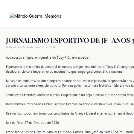
Ir
para
o
conteúdo
JORNALISMO ESPORTIVO DE JF- ANOS 30 
Publicado em 22 de abril de 2025 às 18:19
Aos nossos amigos, em geral, e do Tupy F. C., em especial.
Esperamos que o pleito de amanhã os nossos amigos, maximé os do Tupy F. C. congregue
desdobrar cívico e imperativo do movimento que empolga a consciência nacional.
Minas e os mineiros, na força impressionante do seu valor e passado, responderão aos v
sereno e consciente exercício do voto. Por seu povo, nesta hora histórica, falará a voz t
Todos estes factores, além de outros, exigem que esta seja a nossa atitude serena des
Destemidos e francos nas luctas, sempre tivemos na firme e idestructível união, a caus
Usama´nos, todos, em torno dos candidatos da Aliança Liberal e terrenos, amanhã dad
Juiz de Fóra, 27 de fevereiro de 1930
Francisco Salles de Oliveira, Miguel Cautieiro, Gomes Filho, José da Silva Oliveira, Phot