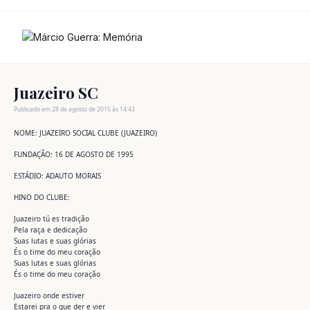
Ir
para
o
conteúdo
Juazeiro SC
Publicado em 28 de agosto de 2015 às 14:43
NOME: JUAZEIRO SOCIAL CLUBE (JUAZEIRO)
FUNDAÇÃO: 16 DE AGOSTO DE 1995
ESTÁDIO: ADAUTO MORAIS
HINO DO CLUBE:
Juazeiro tú es tradição
Pela raça e dedicação
Suas lutas e suas glórias
És o time do meu coração
Suas lutas e suas glórias
És o time do meu coração
Juazeiro onde estiver
Estarei pra o que der e vier