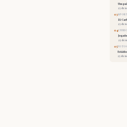
Um país
25 de 
03
SPORT
Zé Car
25 de 
04
CURI
Jogado
25 de 
05
FOTOG
Estádio
25 de 