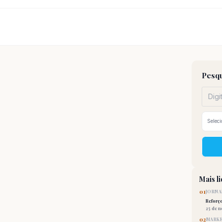
Pesqu
Mais l
01
JORNA
Reforç
25 de 
02
MARKE