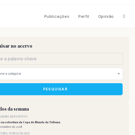
Altern
Publicações
Perfil
Opinião
pesqu
isar no acervo
do
site
PESQUISAR
idos da semana
LISMO ESPORTIVO
o na cobertura da Copa do Mundo da Tribuna
novembro de 2018
TING-PUBLICIDADE