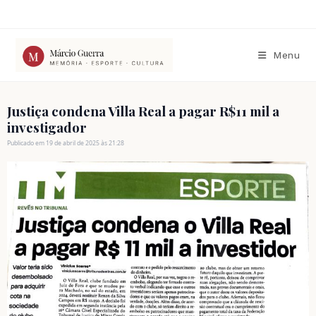
Ir
para
o
conteúdo
Menu
Justiça condena Villa Real a pagar R$11 mil a
investigador
Publicado em 19 de abril de 2025 às 21:28