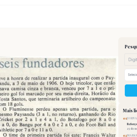
Pesqu
Mais l
01
JORNA
Reforç
25 de 
02
MARKE