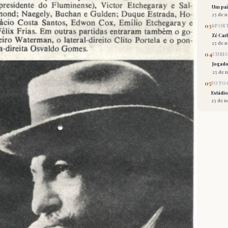
Um país
25 de 
03
SPORT
Zé Car
25 de 
04
CURI
Jogado
25 de 
05
FOTOG
Estádio
25 de 