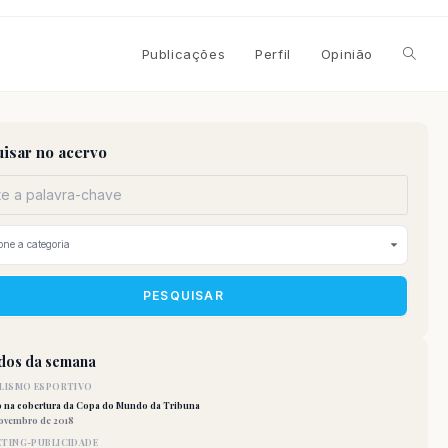
Alterna
Publicações
Perfil
Opinião
pesqui
isar no acervo
do
site
PESQUISAR
idos da semana
LISMO ESPORTIVO
o na cobertura da Copa do Mundo da Tribuna
novembro de 2018
TING-PUBLICIDADE