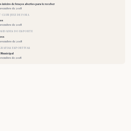
 inteiro de braços abertos para te receber
novembro de 2018
 CLUB JUIZ DE FORA
los
novembro de 2018
OSIDADES DO ESPORTE
res
novembro de 2018
RAFIAS ESPORTIVAS
 Municipal
novembro de 2018