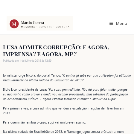
Ir
para
o
conteúdo
Menu
LUSA ADMITE CORRUPÇÃO; E AGORA,
IMPRENSA? E AGORA, MP?
Publicado em 1 de julho de 2015 às 12:59
Jornalista Jorge Nicola, do portal Yahoo:
“O senhor já sabe por que o Héverton foi utilizado
irregularmente na última rodada do Brasileirão de 2013?”
Ilidio Lico, presidente da Lusa:
“Foi coisa premeditada. Não dá para falar muito, porque
eu não tenho como provar e ainda vou acabar processado, mas sabemos da participação
do departamento jurídico. E agora estamos tentando eliminar o Manuel da Lupa”.
Pela primeira vez, a Lusa admitiu que vendeu a escalação irregular de Héverton em
2013.
Para quem não lembra o caso, aqui vai um breve resumo:
Na última rodada do Brasileirão de 2013, o Flamengo jogou contra o Cruzeiro, num