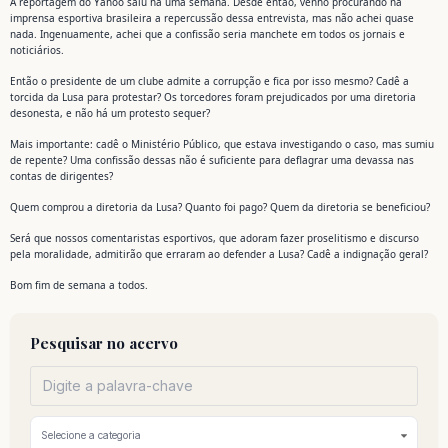
A reportagem do Yahoo saiu há uma semana. Desde então, venho procurando na
imprensa esportiva brasileira a repercussão dessa entrevista, mas não achei quase
nada. Ingenuamente, achei que a confissão seria manchete em todos os jornais e
noticiários.
Então o presidente de um clube admite a corrupção e fica por isso mesmo? Cadê a
torcida da Lusa para protestar? Os torcedores foram prejudicados por uma diretoria
desonesta, e não há um protesto sequer?
Mais importante: cadê o Ministério Público, que estava investigando o caso, mas sumiu
de repente? Uma confissão dessas não é suficiente para deflagrar uma devassa nas
contas de dirigentes?
Quem comprou a diretoria da Lusa? Quanto foi pago? Quem da diretoria se beneficiou?
Será que nossos comentaristas esportivos, que adoram fazer proselitismo e discurso
pela moralidade, admitirão que erraram ao defender a Lusa? Cadê a indignação geral?
Bom fim de semana a todos.
Pesquisar no acervo