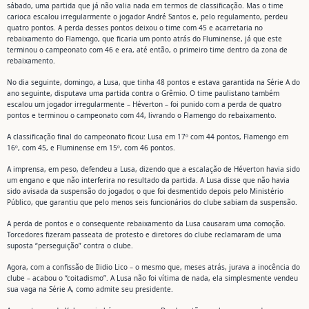
sábado, uma partida que já não valia nada em termos de classificação. Mas o time
carioca escalou irregularmente o jogador André Santos e, pelo regulamento, perdeu
quatro pontos. A perda desses pontos deixou o time com 45 e acarretaria no
rebaixamento do Flamengo, que ficaria um ponto atrás do Fluminense, já que este
terminou o campeonato com 46 e era, até então, o primeiro time dentro da zona de
rebaixamento.
No dia seguinte, domingo, a Lusa, que tinha 48 pontos e estava garantida na Série A do
ano seguinte, disputava uma partida contra o Grêmio. O time paulistano também
escalou um jogador irregularmente – Héverton – foi punido com a perda de quatro
pontos e terminou o campeonato com 44, livrando o Flamengo do rebaixamento.
A classificação final do campeonato ficou: Lusa em 17º com 44 pontos, Flamengo em
16º, com 45, e Fluminense em 15º, com 46 pontos.
A imprensa, em peso, defendeu a Lusa, dizendo que a escalação de Héverton havia sido
um engano e que não interferira no resultado da partida. A Lusa disse que não havia
sido avisada da suspensão do jogador, o que foi desmentido depois pelo Ministério
Público, que garantiu que pelo menos seis funcionários do clube sabiam da suspensão.
A perda de pontos e o consequente rebaixamento da Lusa causaram uma comoção.
Torcedores fizeram passeata de protesto e diretores do clube reclamaram de uma
suposta “perseguição” contra o clube.
Agora, com a confissão de Ilidio Lico – o mesmo que, meses atrás, jurava a inocência do
clube – acabou o “coitadismo”. A Lusa não foi vítima de nada, ela simplesmente vendeu
sua vaga na Série A, como admite seu presidente.