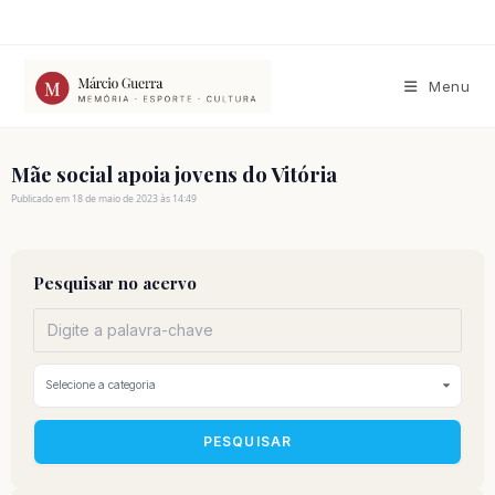
Ir
para
o
conteúdo
Menu
Mãe social apoia jovens do Vitória
Publicado em 18 de maio de 2023 às 14:49
Pesquisar no acervo
PESQUISAR