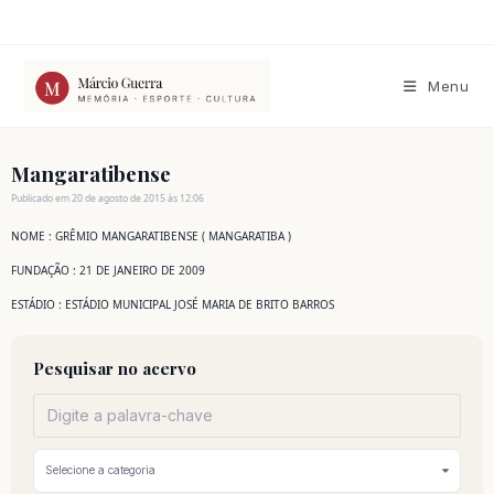
Ir
para
o
conteúdo
Menu
Mangaratibense
Publicado em 20 de agosto de 2015 às 12:06
NOME : GRÊMIO MANGARATIBENSE ( MANGARATIBA )
FUNDAÇÃO : 21 DE JANEIRO DE 2009
ESTÁDIO : ESTÁDIO MUNICIPAL JOSÉ MARIA DE BRITO BARROS
Pesquisar no acervo