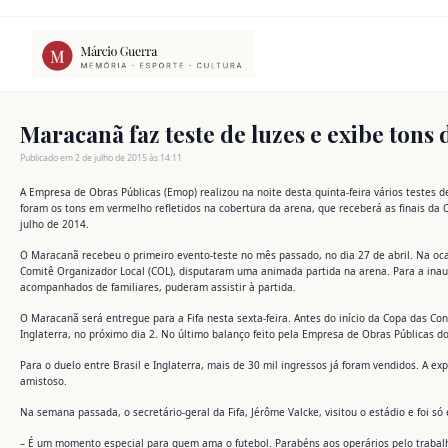
Ir
para
o
conteúdo
Maracanã faz teste de luzes e exibe tons
Publicado em 2 de julho de 2015 às 14:11
A Empresa de Obras Públicas (Emop) realizou na noite desta quinta-feira vários teste
foram os tons em vermelho refletidos na cobertura da arena, que receberá as finais da
julho de 2014.
O Maracanã recebeu o primeiro evento-teste no mês passado, no dia 27 de abril. Na o
Comitê Organizador Local (COL), disputaram uma animada partida na arena. Para a inaug
acompanhados de familiares, puderam assistir à partida.
O Maracanã será entregue para a Fifa nesta sexta-feira. Antes do início da Copa das Co
Inglaterra, no próximo dia 2. No último balanço feito pela Empresa de Obras Públicas d
Para o duelo entre Brasil e Inglaterra, mais de 30 mil ingressos já foram vendidos. A e
amistoso.
Na semana passada, o secretário-geral da Fifa, Jérôme Valcke, visitou o estádio e foi só
– É um momento especial para quem ama o futebol. Parabéns aos operários pelo trabalho