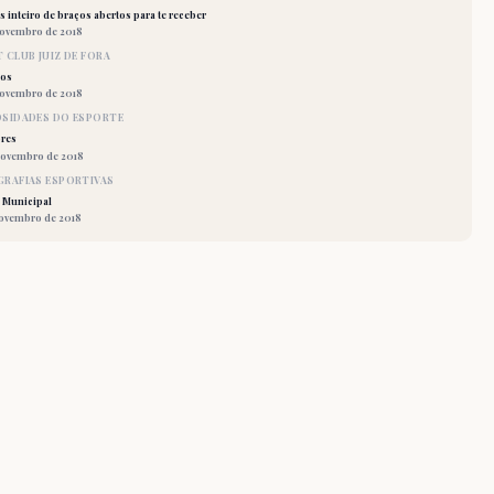
 inteiro de braços abertos para te receber
novembro de 2018
 CLUB JUIZ DE FORA
los
novembro de 2018
OSIDADES DO ESPORTE
res
novembro de 2018
RAFIAS ESPORTIVAS
 Municipal
novembro de 2018