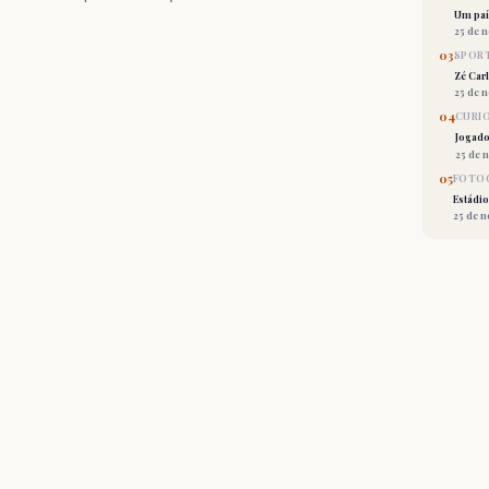
Um país
25 de 
03
SPORT
Zé Car
25 de 
04
CURI
Jogado
25 de 
05
FOTOG
Estádio
25 de 