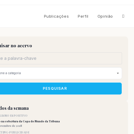
Altern
Publicações
Perfil
Opinião
pesqu
isar no acervo
do
site
PESQUISAR
idos da semana
LISMO ESPORTIVO
o na cobertura da Copa do Mundo da Tribuna
novembro de 2018
TING-PUBLICIDADE