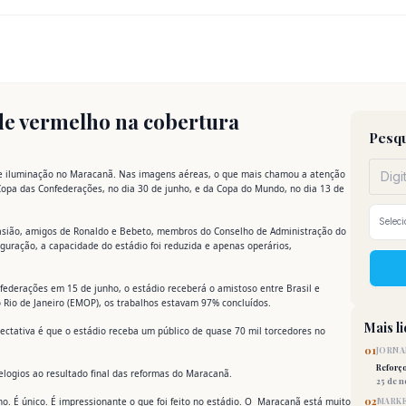
 de vermelho na cobertura
Pesqu
s de iluminação no Maracanã. Nas imagens aéreas, o que mais chamou a atenção
 Copa das Confederações, no dia 30 de junho, e da Copa do Mundo, no dia 13 de
casião, amigos de Ronaldo e Bebeto, membros do Conselho de Administração do
uração, a capacidade do estádio foi reduzida e apenas operários,
nfederações em 15 de junho, o estádio receberá o amistoso entre Brasil e
o Rio de Janeiro (EMOP), os trabalhos estavam 97% concluídos.
Mais l
xpectativa é que o estádio receba um público de quase 70 mil torcedores no
01
JORNA
Reforç
 elogios ao resultado final das reformas do Maracanã.
25 de 
02
. É único. É impressionante o que foi feito no estádio. O Maracanã está muito
MARKE