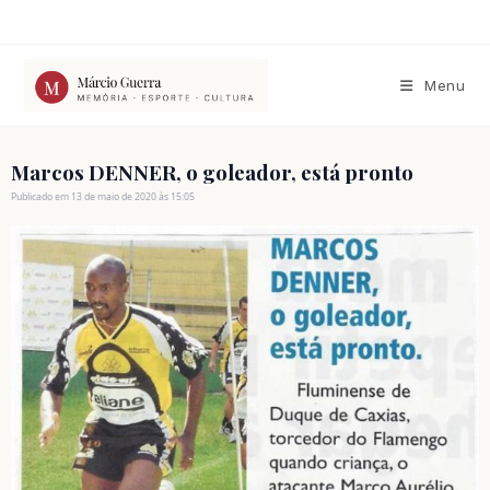
Ir
para
o
conteúdo
Menu
Marcos DENNER, o goleador, está pronto
Publicado em 13 de maio de 2020 às 15:05