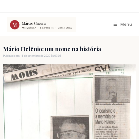
Ir
para
o
conteúdo
Menu
Mário Helênio: um nome na história
Publicado em 11 de setembro de 2020 às 07:08