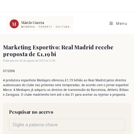
Ir
para
o
conteúdo
Menu
Marketing Esportivo: Real Madrid recebe
proposta de £1,19 bi
Publicado em 20 de agosto de 2015 às 12:56
07/2006
A produtora espanhola Mediapro ofereceu £1,19 bilhão ao Real Madrid pelos direitos
audiovisuais do clube nas próximas sete temporadas, de acordo com o jornal espanhol
Marca.
A Mediapro já adquiriu os direitos de transmissão do Barcelona, Athletic Bilbao
e Zaragoza. O clube madrilenho tem até o dia 31 para aceitar ou rejeitar a proposta.
Pesquisar no acervo