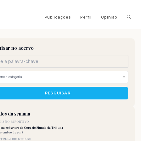
Alterna
Publicações
Perfil
Opinião
pesqui
isar no acervo
do
site
PESQUISAR
idos da semana
LISMO ESPORTIVO
o na cobertura da Copa do Mundo da Tribuna
novembro de 2018
TING-PUBLICIDADE