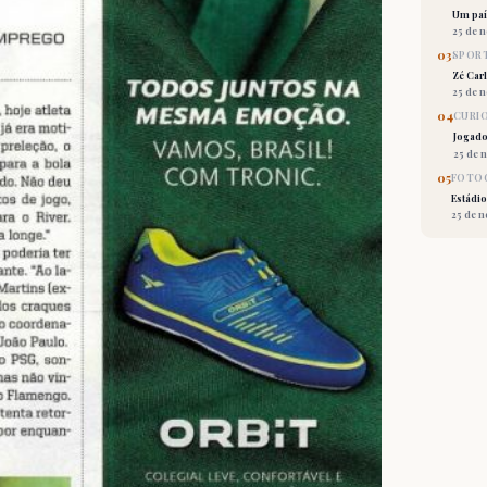
Um país
25 de 
03
SPORT
Zé Car
25 de 
04
CURI
Jogado
25 de 
05
FOTOG
Estádio
25 de 