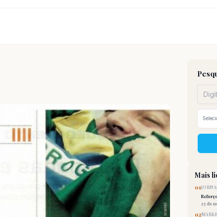
Pesqu
Mais l
01
JORNA
Reforç
25 de 
02
MARKE