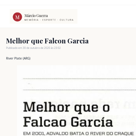
Ir
para
o
conteúdo
Melhor que Falcon Garcia
Publicado em 30 de outubro de 2020 às 23:02
River Plate (ARG)