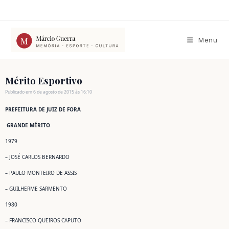
Ir
para
o
conteúdo
Menu
Mérito Esportivo
Publicado em 6 de agosto de 2015 às 16:10
PREFEITURA DE JUIZ DE FORA
GRANDE MÉRITO
1979
– JOSÉ CARLOS BERNARDO
– PAULO MONTEIRO DE ASSIS
– GUILHERME SARMENTO
1980
– FRANCISCO QUEIROS CAPUTO