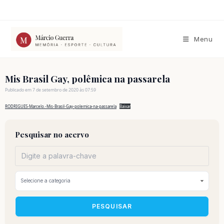
Ir
para
o
conteúdo
Menu
Mis Brasil Gay, polêmica na passarela
Publicado em 7 de setembro de 2020 às 07:59
RODRIGUES-Marcelo.-Mis-Brasil-Gay-polemica-na-passarela
Baixar
Pesquisar no acervo
PESQUISAR