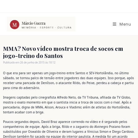
Ir
para
o
conteúdo
Menu
MMA? Novo vídeo mostra troca de socos em
jogo-treino do Santos
Publicado em 26 de junho de 2015 às 18:12
O que era para ser apenas um jogo-treino entre Santos e SEV-Hortolândia, no último
sábado, se tornou palco de tensão entre jogadores das duas equipes. Isso porque, após
receber uma pancada de Denílson, o atacante Rildo, do Peixe, perdeu a cabeça e partiu
para cima do adversário.
Imagens captadas pelo cinegrafista Alfredo Neto, da TV Tribuna, afiliada da TV Globo,
mostra o exato momento em que o santista inicia a troca de socos com o rival. Após a
pancadaria, digna de MMA, Alison, Arouca e Vladimir, além de atletas do Hortolândia,
tentam acabar com a briga.
Poucos segundos depois, David Braz aparece correndo no vídeo e é segurado pelos
companheiros de equipe. Após a briga, Rildo e o zagueiro do Alvinegro Praiano foram
substituídos por Oswaldo de Oliveira e deram lugares a Vinicius Simon e Diego Cardoso.
Denílson também foi sacado na equipe do interior paulista. A medida foi um acordo