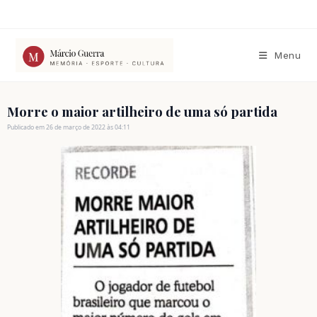
Ir
para
o
conteúdo
Menu
Morre o maior artilheiro de uma só partida
Publicado em 26 de março de 2022 às 04:11