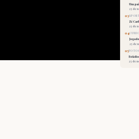
Um país
25 de 
03
SPORT
Zé Car
25 de 
04
CURI
Jogado
25 de 
05
FOTOG
Estádio
25 de 