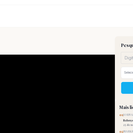
Pesqu
Mais l
01
JORNA
Reforç
25 de 
02
MARKE