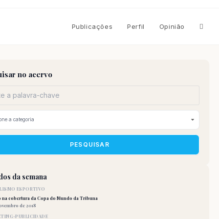
Altern
Publicações
Perfil
Opinião
pesqu
isar no acervo
do
site
PESQUISAR
idos da semana
LISMO ESPORTIVO
o na cobertura da Copa do Mundo da Tribuna
novembro de 2018
TING-PUBLICIDADE