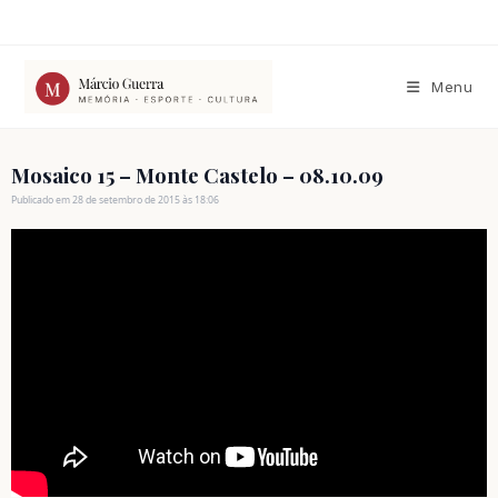
Ir
para
o
conteúdo
Menu
Mosaico 15 – Monte Castelo – 08.10.09
Publicado em 28 de setembro de 2015 às 18:06