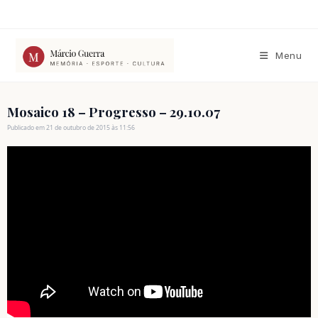
Ir
para
o
conteúdo
Menu
Mosaico 18 – Progresso – 29.10.07
Publicado em 21 de outubro de 2015 às 11:56