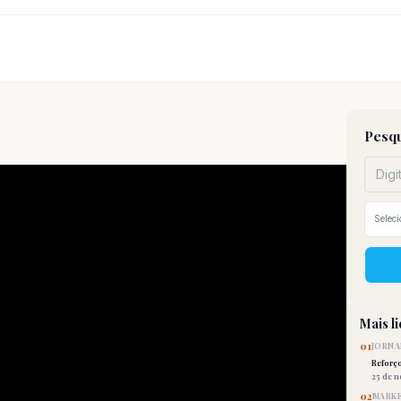
Pesqu
Mais l
01
JORNA
Reforç
25 de 
02
MARKE