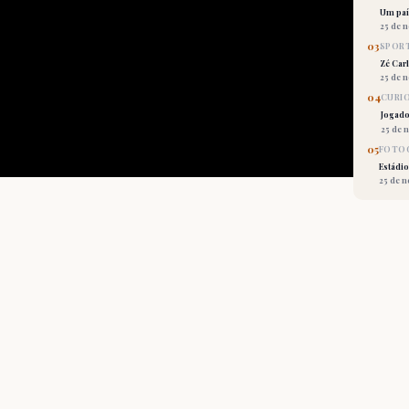
Um país
25 de 
03
SPORT
Zé Car
25 de 
04
CURI
Jogado
25 de 
05
FOTOG
Estádio
25 de 