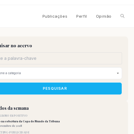
Alterna
Publicações
Perfil
Opinião
pesqui
isar no acervo
do
site
PESQUISAR
idos da semana
LISMO ESPORTIVO
o na cobertura da Copa do Mundo da Tribuna
novembro de 2018
TING-PUBLICIDADE