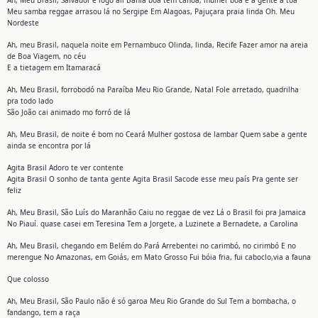
Ah, Meu Brasil, Salvador é logo ali Bahia boa tem canoa, mulher boa e a gente à toa
Meu samba reggae arrasou lá no Sergipe Em Alagoas, Pajuçara praia linda Oh. Meu
Nordeste
Ah, meu Brasil, naquela noite em Pernambuco Olinda, linda, Recife Fazer amor na areia
de Boa Viagem, no céu
E a tietagem em Itamaracá
Ah, Meu Brasil, forrobodó na Paraíba Meu Rio Grande, Natal Fole arretado, quadrilha
pra todo lado
São João cai animado mo forró de lá
Ah, Meu Brasil, de noite é bom no Ceará Mulher gostosa de lambar Quem sabe a gente
ainda se encontra por lá
Agita Brasil Adoro te ver contente
Agita Brasil O sonho de tanta gente Agita Brasil Sacode esse meu país Pra gente ser
feliz
Ah, Meu Brasil, São Luís do Maranhão Caiu no reggae de vez Lá o Brasil foi pra Jamaica
No Piauí. quase casei em Teresina Tem a Jorgete, a Luzinete a Bernadete, a Carolina
Ah, Meu Brasil, chegando em Belém do Pará Arrebentei no carimbó, no cirimbó E no
merengue No Amazonas, em Goiás, em Mato Grosso Fui bóia fria, fui caboclo,via a fauna
Que colosso
Ah, Meu Brasil, São Paulo não é só garoa Meu Rio Grande do Sul Tem a bombacha, o
fandango, tem a raça