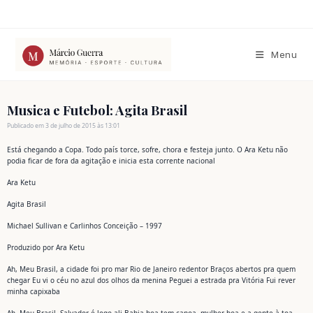
Ir
para
o
conteúdo
Menu
Musica e Futebol: Agita Brasil
Publicado em 3 de julho de 2015 às 13:01
Está chegando a Copa. Todo país torce, sofre, chora e festeja junto. O Ara Ketu não
podia ficar de fora da agitação e inicia esta corrente nacional
Ara Ketu
Agita Brasil
Michael Sullivan e Carlinhos Conceição – 1997
Produzido por Ara Ketu
Ah, Meu Brasil, a cidade foi pro mar Rio de Janeiro redentor Braços abertos pra quem
chegar Eu vi o céu no azul dos olhos da menina Peguei a estrada pra Vitória Fui rever
minha capixaba