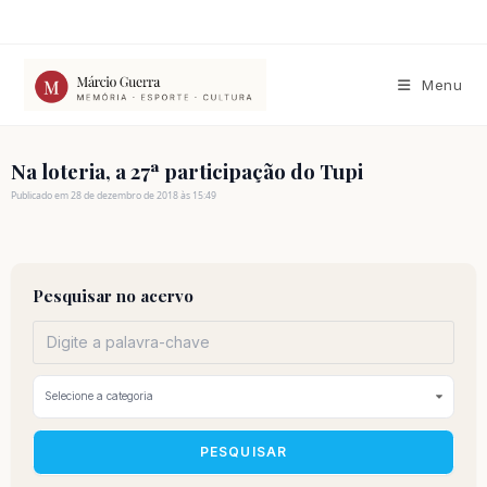
Ir
para
o
conteúdo
Menu
Na loteria, a 27ª participação do Tupi
Publicado em 28 de dezembro de 2018 às 15:49
Pesquisar no acervo
PESQUISAR