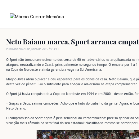
Ir
para
o
conteúdo
Neto Baiano marca, Sport arranca empat
Publicado em 26 de junho de 2015 às 14:11
O Sport não tomou conhecimento dos cerca de 60 mil adversários na arquibancada na no
ataques, neutralizando o Ceará, principalmente no segundo tempo. O empate por 1 a 1
na Copa do Nordeste e ainda garantiu a vaga na Sul-Americana.
Magno Alves abriu o placar e deu esperança para os donos da casa. Neto Baiano, que já m
desta vez de pênalti. Foi o suficiente para apagar o adversário na etapa complementar.
O Sport já havia conquistado a Copa do Nordeste em 1994 e em 2000 – desde então, fora
– Graças a Deus, saímos campeões. Acho que é fruto do trabalho da gente. Agora, é f
Neto Baiano.
O compromisso do Sport agora é pela semifinal do Pernambucano: precisa ganhar do Sant
situação mais cômoda na semifinal do seu estadual: classifica-se mesmo se perder por um