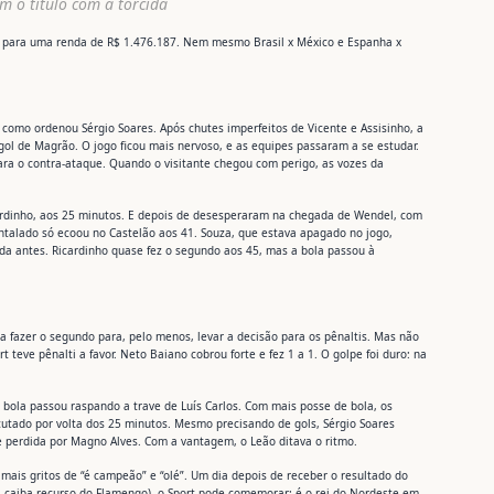
 o título com a torcida
), para uma renda de R$ 1.476.187. Nem mesmo Brasil x México e Espanha x
como ordenou Sérgio Soares. Após chutes imperfeitos de Vicente e Assisinho, a
gol de Magrão. O jogo ficou mais nervoso, e as equipes passaram a se estudar.
ara o contra-ataque. Quando o visitante chegou com perigo, as vozes da
cardinho, aos 25 minutos. E depois de desesperaram na chegada de Wendel, com
entalado só ecoou no Castelão aos 41. Souza, que estava apagado no jogo,
da antes. Ricardinho quase fez o segundo aos 45, mas a bola passou à
 a fazer o segundo para, pelo menos, levar a decisão para os pênaltis. Mas não
rt teve pênalti a favor. Neto Baiano cobrou forte e fez 1 a 1. O golpe foi duro: na
bola passou raspando a trave de Luís Carlos. Com mais posse de bola, os
scutado por volta dos 25 minutos. Mesmo precisando de gols, Sérgio Soares
ce perdida por Magno Alves. Com a vantagem, o Leão ditava o ritmo.
e mais gritos de “é campeão” e “olé”. Um dia depois de receber o resultado do
a caiba recurso do Flamengo), o Sport pode comemorar: é o rei do Nordeste em