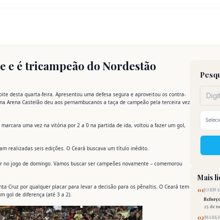
e e é tricampeão do Nordestão
Pesqu
ite desta quarta-feira. Apresentou uma defesa segura e aproveitou os contra-
 na Arena Castelão deu aos pernambucanos a taça de campeão pela terceira vez
arcara uma vez na vitória por 2 a 0 na partida de ida, voltou a fazer um gol,
m realizadas seis edições. O Ceará buscava um título inédito.
ocar no jogo de domingo. Vamos buscar ser campeões novamente – comemorou
Mais l
a Cruz por qualquer placar para levar a decisão para os pênaltis. O Ceará tem
01
JORNA
 gol de diferença (até 3 a 2).
Reforç
25 de 
02
MARKE