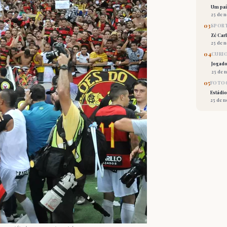
Um país
25 de 
03
SPORT
Zé Car
25 de 
04
CURI
Jogado
25 de 
05
FOTOG
Estádio
25 de 