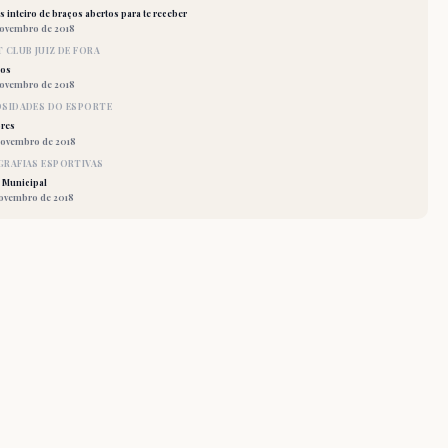
 inteiro de braços abertos para te receber
novembro de 2018
 CLUB JUIZ DE FORA
los
novembro de 2018
OSIDADES DO ESPORTE
res
novembro de 2018
RAFIAS ESPORTIVAS
 Municipal
novembro de 2018