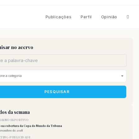
Altern
Publicações
Perfil
Opinião
pesqu
isar no acervo
do
site
PESQUISAR
idos da semana
LISMO ESPORTIVO
o na cobertura da Copa do Mundo da Tribuna
novembro de 2018
TING-PUBLICIDADE