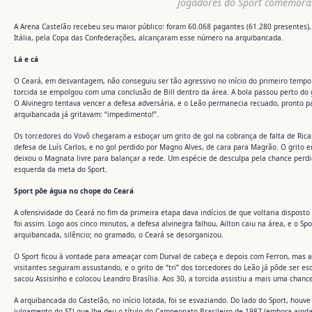
Jogadores do Sport comemoram
A Arena Castelão recebeu seu maior público: foram 60.068 pagantes (61.280 presentes
Itália, pela Copa das Confederações, alcançaram esse número na arquibancada.
Lá e cá
O Ceará, em desvantagem, não conseguiu ser tão agressivo no início do primeiro tempo 
torcida se empolgou com uma conclusão de Bill dentro da área. A bola passou perto do 
O Alvinegro tentava vencer a defesa adversária, e o Leão permanecia recuado, pronto p
arquibancada já gritavam: “impedimento!”.
Os torcedores do Vovô chegaram a esboçar um grito de gol na cobrança de falta de Ri
defesa de Luís Carlos, e no gol perdido por Magno Alves, de cara para Magrão. O grito 
deixou o Magnata livre para balançar a rede. Um espécie de desculpa pela chance perdi
esquerda da meta do Sport.
Sport põe água no chope do Ceará
A ofensividade do Ceará no fim da primeira etapa dava indícios de que voltaria disposto
foi assim. Logo aos cinco minutos, a defesa alvinegra falhou, Ailton caiu na área, e o Spo
arquibancada, silêncio; no gramado, o Ceará se desorganizou.
O Sport ficou à vontade para ameaçar com Durval de cabeça e depois com Ferron, mas a 
visitantes seguiram assustando, e o grito de “tri” dos torcedores do Leão já pôde ser e
sacou Assisinho e colocou Leandro Brasília. Aos 30, a torcida assistiu a mais uma chan
A arquibancada do Castelão, no início lotada, foi se esvaziando. Do lado do Sport, houv
julgamento do STJ que lhe deu o título do Campeonato Brasileiro de 1987 (embora aind