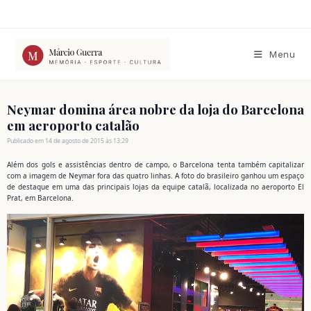
Ir
para
o
conteúdo
Menu
Neymar domina área nobre da loja do Barcelona
em aeroporto catalão
Publicado em 14 de agosto de 2015 às 13:29
Além dos gols e assistências dentro de campo, o Barcelona tenta também capitalizar
com a imagem de Neymar fora das quatro linhas. A foto do brasileiro ganhou um espaço
de destaque em uma das principais lojas da equipe catalã, localizada no aeroporto El
Prat, em Barcelona.