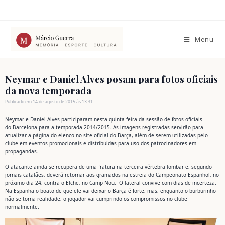
Ir
para
o
conteúdo
Menu
Neymar e Daniel Alves posam para fotos oficiais
da nova temporada
Publicado em 14 de agosto de 2015 às 13:31
Neymar e Daniel Alves participaram nesta quinta-feira da sessão de fotos oficiais
do Barcelona para a temporada 2014/2015. As imagens registradas servirão para
atualizar a página do elenco no site oficial do Barça, além de serem utilizadas pelo
clube em eventos promocionais e distribuídas para uso dos patrocinadores em
propagandas.
O atacante ainda se recupera de uma fratura na terceira vértebra lombar e, segundo
jornais catalães, deverá retornar aos gramados na estreia do Campeonato Espanhol, no
próximo dia 24, contra o Elche, no Camp Nou. O lateral convive com dias de incerteza.
Na Espanha o boato de que ele vai deixar o Barça é forte, mas, enquanto o burburinho
não se torna realidade, o jogador vai cumprindo os compromissos no clube
normalmente.