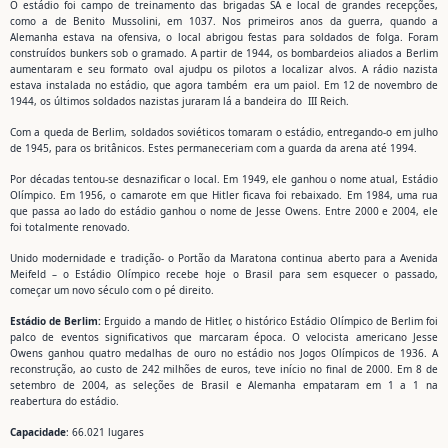
O estádio foi campo de treinamento das brigadas SA e local de grandes recepções,
como a de Benito Mussolini, em 1037. Nos primeiros anos da guerra, quando a
Alemanha estava na ofensiva, o local abrigou festas para soldados de folga. Foram
construídos bunkers sob o gramado. A partir de 1944, os bombardeios aliados a Berlim
aumentaram e seu formato oval ajudpu os pilotos a localizar alvos. A rádio nazista
estava instalada no estádio, que agora também era um paiol. Em 12 de novembro de
1944, os últimos soldados nazistas juraram lá a bandeira do III Reich.
Com a queda de Berlim, soldados soviéticos tomaram o estádio, entregando-o em julho
de 1945, para os britânicos. Estes permaneceriam com a guarda da arena até 1994.
Por décadas tentou-se desnazificar o local. Em 1949, ele ganhou o nome atual, Estádio
Olímpico. Em 1956, o camarote em que Hitler ficava foi rebaixado. Em 1984, uma rua
que passa ao lado do estádio ganhou o nome de Jesse Owens. Entre 2000 e 2004, ele
foi totalmente renovado.
Unido modernidade e tradição- o Portão da Maratona continua aberto para a Avenida
Meifeld – o Estádio Olímpico recebe hoje o Brasil para sem esquecer o passado,
começar um novo século com o pé direito.
Estádio de Berlim:
Erguido a mando de Hitler, o histórico Estádio Olímpico de Berlim foi
palco de eventos significativos que marcaram época. O velocista americano Jesse
Owens ganhou quatro medalhas de ouro no estádio nos Jogos Olímpicos de 1936. A
reconstrução, ao custo de 242 milhões de euros, teve início no final de 2000. Em 8 de
setembro de 2004, as seleções de Brasil e Alemanha empataram em 1 a 1 na
reabertura do estádio.
Capacidade
: 66.021 lugares