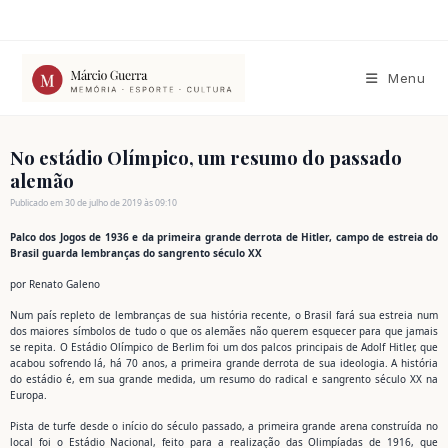
Ir
para
o
conteúdo
Menu
No estádio Olímpico, um resumo do passado
alemão
Publicado em 30 de julho de 2019 às 09:10
Palco dos Jogos de 1936 e da primeira grande derrota de Hitler, campo de estreia do
Brasil guarda lembranças do sangrento século XX
por Renato Galeno
Num país repleto de lembranças de sua história recente, o Brasil fará sua estreia num
dos maiores símbolos de tudo o que os alemães não querem esquecer para que jamais
se repita. O Estádio Olímpico de Berlim foi um dos palcos principais de Adolf Hitler, que
acabou sofrendo lá, há 70 anos, a primeira grande derrota de sua ideologia. A história
do estádio é, em sua grande medida, um resumo do radical e sangrento século XX na
Europa.
Pista de turfe desde o início do século passado, a primeira grande arena construída no
local foi o Estádio Nacional, feito para a realização das Olimpíadas de 1916, que