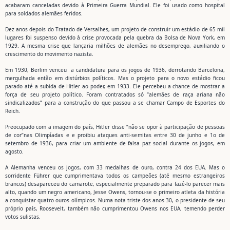
acabaram canceladas devido à Primeira Guerra Mundial. Ele foi usado como hospital
para soldados alemães feridos.
Dez anos depois do Tratado de Versalhes, um projeto de construir um estádio de 65 mil
lugares foi suspenso devido à crise provocada pela quebra da Bolsa de Nova York, em
1929. A mesma crise que lançaria milhões de alemães no desemprego, auxiliando o
crescimento do movimento nazista.
Em 1930, Berlim venceu a candidatura para os jogos de 1936, derrotando Barcelona,
mergulhada então em distúrbios políticos. Mas o projeto para o novo estádio ficou
parado até a subida de Hitler ao poder, em 1933. Ele percebeu a chance de mostrar a
força de seu projeto político. Foram contratados só “alemães de raça ariana não
sindicalizados” para a construção do que passou a se chamar Campo de Esportes do
Reich.
Preocupado com a imagem do país, Hitler disse “não se opor à participação de pessoas
de cor”nas Olimpíadas e e proibiu ataques anti-semitas entre 30 de junho e 1o de
setembro de 1936, para criar um ambiente de falsa paz social durante os jogos, em
agosto.
A Alemanha venceu os jogos, com 33 medalhas de ouro, contra 24 dos EUA. Mas o
sorridente Führer que cumprimentava todos os campeões (até mesmo estrangeiros
brancos) desapareceu do camarote, especialmente preparado para fazê-lo parecer mais
alto, quando um negro americano, Jesse Owens, tornou-se o primeiro atleta da história
a conquistar quatro ouros olímpicos. Numa nota triste dos anos 30, o presidente de seu
próprio país, Roosevelt, também não cumprimentou Owens nos EUA, temendo perder
votos sulistas.