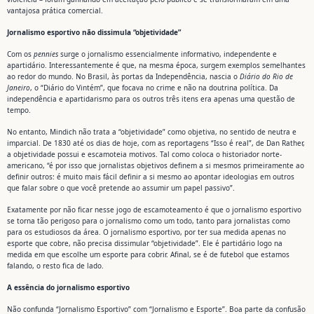
vantajosa prática comercial.
Jornalismo esportivo não dissimula “objetividade”
Com os
pennies
surge o jornalismo essencialmente informativo, independente e
apartidário. Interessantemente é que, na mesma época, surgem exemplos semelhantes
ao redor do mundo. No Brasil, às portas da Independência, nascia o
Diário do Rio de
Janeiro
, o “Diário do Vintém”, que focava no crime e não na doutrina política. Da
independência e apartidarismo para os outros três itens era apenas uma questão de
tempo.
No entanto, Mindich não trata a “objetividade” como objetiva, no sentido de neutra e
imparcial. De 1830 até os dias de hoje, com as reportagens “Isso é real”, de Dan Rather,
a objetividade possui e escamoteia motivos. Tal como coloca o historiador norte-
americano, “é por isso que jornalistas objetivos definem a si mesmos primeiramente ao
definir outros: é muito mais fácil definir a si mesmo ao apontar ideologias em outros
que falar sobre o que você pretende ao assumir um papel passivo”.
Exatamente por não ficar nesse jogo de escamoteamento é que o jornalismo esportivo
se torna tão perigoso para o jornalismo como um todo, tanto para jornalistas como
para os estudiosos da área. O jornalismo esportivo, por ter sua medida apenas no
esporte que cobre, não precisa dissimular “objetividade”. Ele é partidário logo na
medida em que escolhe um esporte para cobrir. Afinal, se é de futebol que estamos
falando, o resto fica de lado.
A essência do jornalismo esportivo
Não confunda “Jornalismo Esportivo” com “Jornalismo e Esporte”. Boa parte da confusão