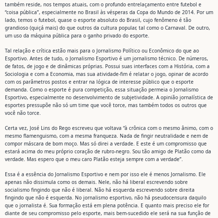
também reside, nos tempos atuais, com o profundo entrelaçamento entre futebol e
“coisa pública”, especialmente no Brasil às vésperas da Copa do Mundo de 2014. Por um
lado, temos o futebol, quase o esporte absoluto do Brasil, cujo fenômeno é tão
grandioso (quiçá mais) do que outros da cultura popular, tal como o Carnaval. De outro,
um uso da máquina pública para o ganho privado do esporte.
Tal relação e crítica estão mais para o Jornalismo Político ou Econômico do que ao
Esportivo. Antes de tudo, o Jornalismo Esportivo é um jornalismo técnico. De números,
de fatos, de jogo e de dinâmicas próprias. Possui suas interfaces com a História, com a
Sociologia e com a Economia, mas sua atividade-fim é relatar o jogo, opinar de acordo
com os parâmetros postos e entrar na lógica de interesse público que o esporte
demanda. Como o esporte é pura competição, essa situação permeia o Jornalismo
Esportivo, especialmente no desenvolvimento de subjetividade. A opinião jornalística de
esportes pressupõe não só um time que você torce, mas também todos os outros que
você não torce.
Certa vez, José Lins do Rego escreveu que voltava “à crônica com o mesmo ânimo, com o
mesmo flamenguismo, com a mesma franqueza. Nada de fingir neutralidade e nem de
compor máscara de bom moço. Mas só direi a verdade. E este é um compromisso que
estará acima do meu próprio coração de rubro-negro. Sou tão amigo de Platão como da
verdade. Mas espero que o meu caro Platão esteja sempre com a verdade”.
Essa é a essência do Jornalismo Esportivo e nem por isso ele é menos Jornalismo. Ele
apenas não dissimula como os demais. Nele, não há liberal escrevendo sobre
socialismo fingindo que não é liberal. Não há esquerda escrevendo sobre direita
fingindo que não é esquerda. No jornalismo esportivo, não há pseudocensura daquilo
que o jornalista é. Sua formação está em plena potência. E quanto mais preciso ele for
diante de seu compromisso pelo esporte, mais bem-sucedido ele será na sua função de