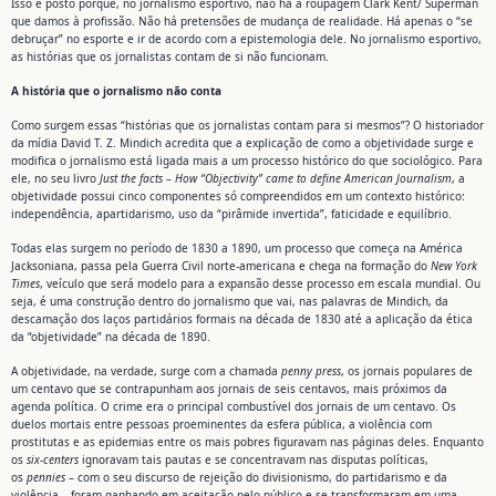
Isso é posto porque, no jornalismo esportivo, não há a roupagem Clark Kent/ Superman
que damos à profissão. Não há pretensões de mudança de realidade. Há apenas o “se
debruçar” no esporte e ir de acordo com a epistemologia dele. No jornalismo esportivo,
as histórias que os jornalistas contam de si não funcionam.
A história que o jornalismo não conta
Como surgem essas “histórias que os jornalistas contam para si mesmos”? O historiador
da mídia David T. Z. Mindich acredita que a explicação de como a objetividade surge e
modifica o jornalismo está ligada mais a um processo histórico do que sociológico. Para
ele, no seu livro
Just the facts – How “Objectivity” came to define American Journalism
, a
objetividade possui cinco componentes só compreendidos em um contexto histórico:
independência, apartidarismo, uso da “pirâmide invertida”, faticidade e equilíbrio.
Todas elas surgem no período de 1830 a 1890, um processo que começa na América
Jacksoniana, passa pela Guerra Civil norte-americana e chega na formação do
New York
Times
, veículo que será modelo para a expansão desse processo em escala mundial. Ou
seja, é uma construção dentro do jornalismo que vai, nas palavras de Mindich, da
descamação dos laços partidários formais na década de 1830 até a aplicação da ética
da “objetividade” na década de 1890.
A objetividade, na verdade, surge com a chamada
penny press
, os jornais populares de
um centavo que se contrapunham aos jornais de seis centavos, mais próximos da
agenda política. O crime era o principal combustível dos jornais de um centavo. Os
duelos mortais entre pessoas proeminentes da esfera pública, a violência com
prostitutas e as epidemias entre os mais pobres figuravam nas páginas deles. Enquanto
os
six-centers
ignoravam tais pautas e se concentravam nas disputas políticas,
os
pennies
– com o seu discurso de rejeição do divisionismo, do partidarismo e da
violência – foram ganhando em aceitação pelo público e se transformaram em uma