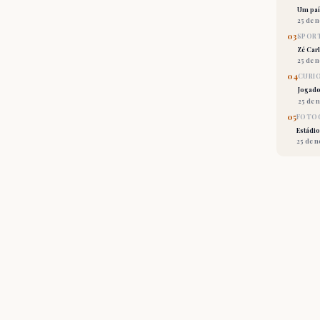
Um país
25 de 
03
SPORT
Zé Car
25 de 
04
CURI
Jogado
25 de 
05
FOTOG
Estádio
25 de 