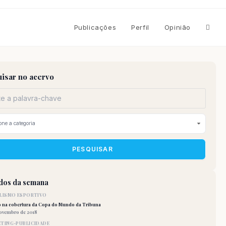
Altern
Publicações
Perfil
Opinião
pesqu
isar no acervo
do
site
PESQUISAR
idos da semana
LISMO ESPORTIVO
o na cobertura da Copa do Mundo da Tribuna
novembro de 2018
TING-PUBLICIDADE