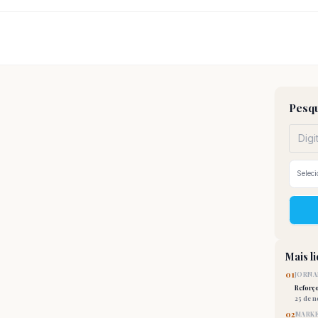
Pesqu
Mais l
01
JORNA
Reforç
25 de 
02
MARKE