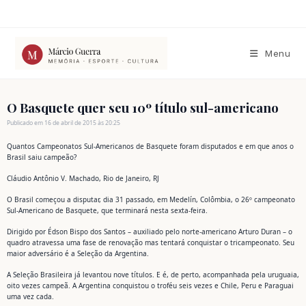
Ir
para
o
conteúdo
Menu
O Basquete quer seu 10º título sul-americano
Publicado em 16 de abril de 2015 às 20:25
Quantos Campeonatos Sul-Americanos de Basquete foram disputados e em que anos o
Brasil saiu campeão?
Cláudio Antônio V. Machado, Rio de Janeiro, RJ
O Brasil começou a disputar, dia 31 passado, em Medelín, Colômbia, o 26º campeonato
Sul-Americano de Basquete, que terminará nesta sexta-feira.
Dirigido por Édson Bispo dos Santos – auxiliado pelo norte-americano Arturo Duran – o
quadro atravessa uma fase de renovação mas tentará conquistar o tricampeonato. Seu
maior adversário é a Seleção da Argentina.
A Seleção Brasileira já levantou nove títulos. E é, de perto, acompanhada pela uruguaia,
oito vezes campeã. A Argentina conquistou o troféu seis vezes e Chile, Peru e Paraguai
uma vez cada.