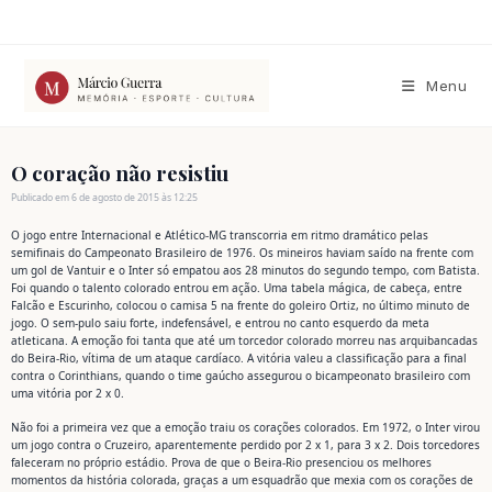
Ir
para
o
conteúdo
Menu
O coração não resistiu
Publicado em 6 de agosto de 2015 às 12:25
O jogo entre Internacional e Atlético-MG transcorria em ritmo dramático pelas
semifinais do Campeonato Brasileiro de 1976. Os mineiros haviam saído na frente com
um gol de Vantuir e o Inter só empatou aos 28 minutos do segundo tempo, com Batista.
Foi quando o talento colorado entrou em ação. Uma tabela mágica, de cabeça, entre
Falcão e Escurinho, colocou o camisa 5 na frente do goleiro Ortiz, no último minuto de
jogo. O sem-pulo saiu forte, indefensável, e entrou no canto esquerdo da meta
atleticana. A emoção foi tanta que até um torcedor colorado morreu nas arquibancadas
do Beira-Rio, vítima de um ataque cardíaco. A vitória valeu a classificação para a final
contra o Corinthians, quando o time gaúcho assegurou o bicampeonato brasileiro com
uma vitória por 2 x 0.
Não foi a primeira vez que a emoção traiu os corações colorados. Em 1972, o Inter virou
um jogo contra o Cruzeiro, aparentemente perdido por 2 x 1, para 3 x 2. Dois torcedores
faleceram no próprio estádio. Prova de que o Beira-Rio presenciou os melhores
momentos da história colorada, graças a um esquadrão que mexia com os corações de