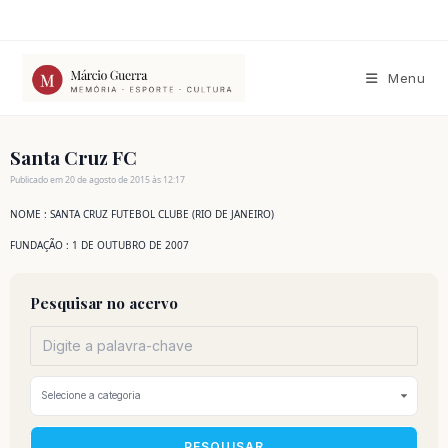
Ir
para
o
conteúdo
Menu
Santa Cruz FC
Publicado em 20 de agosto de 2015 às 12:17
NOME : SANTA CRUZ FUTEBOL CLUBE (RIO DE JANEIRO)
FUNDAÇÃO : 1 DE OUTUBRO DE 2007
Pesquisar no acervo
PESQUISAR