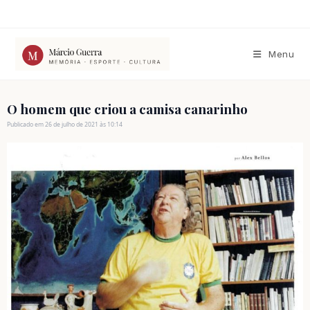
Ir
para
o
conteúdo
Menu
O homem que criou a camisa canarinho
Publicado em 26 de julho de 2021 às 10:14