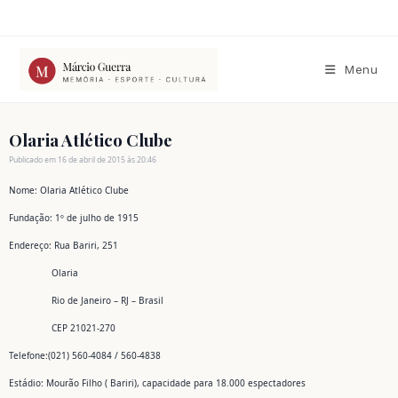
Ir
para
o
conteúdo
Menu
Olaria Atlético Clube
Publicado em 16 de abril de 2015 às 20:46
Nome: Olaria Atlético Clube
Fundação: 1º de julho de 1915
Endereço: Rua Bariri, 251
Olaria
Rio de Janeiro – RJ – Brasil
CEP 21021-270
Telefone:(021) 560-4084 / 560-4838
Estádio: Mourão Filho ( Bariri), capacidade para 18.000 espectadores