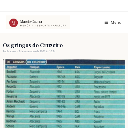
Ir
para
o
conteúdo
Menu
Os gringos do Cruzeiro
Publicado em 3 de novembro de 2021 às 10:34