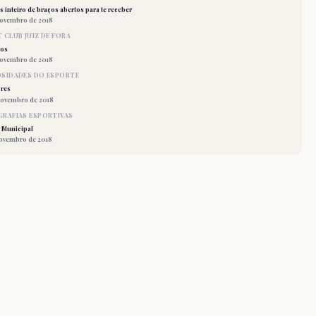
 inteiro de braços abertos para te receber
novembro de 2018
 CLUB JUIZ DE FORA
los
novembro de 2018
OSIDADES DO ESPORTE
res
novembro de 2018
RAFIAS ESPORTIVAS
 Municipal
novembro de 2018