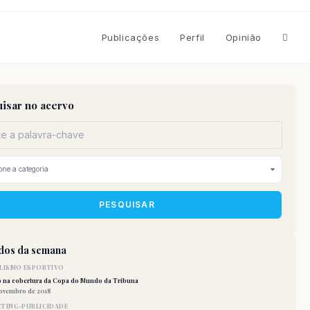
Altern
Publicações
Perfil
Opinião
pesqu
isar no acervo
do
site
PESQUISAR
idos da semana
LISMO ESPORTIVO
o na cobertura da Copa do Mundo da Tribuna
novembro de 2018
TING-PUBLICIDADE