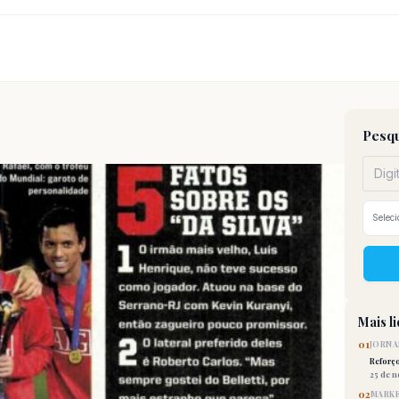
Pesqu
Mais l
01
JORNA
Reforç
25 de 
02
MARKE