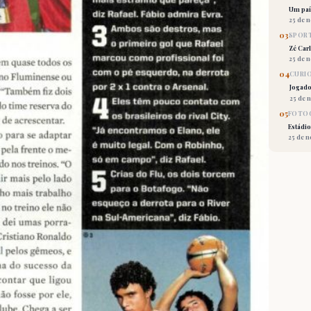
Um país
25 de 
03
SPORT
Zé Car
25 de 
04
CURI
Jogado
25 de 
05
FOTOG
Estádio
25 de 