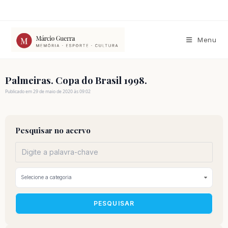
Ir
para
o
conteúdo
Menu
Palmeiras. Copa do Brasil 1998.
Publicado em 29 de maio de 2020 às 09:02
Pesquisar no acervo
PESQUISAR