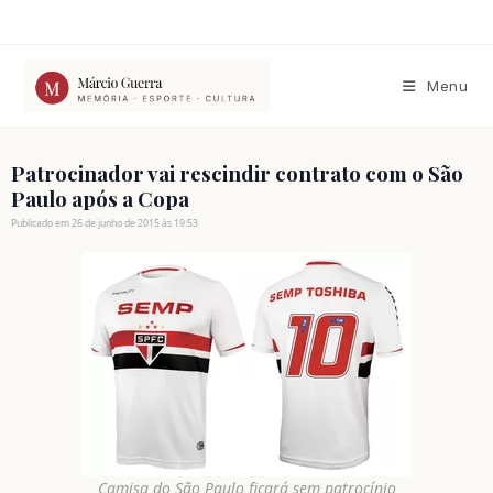
Ir
para
o
conteúdo
Menu
Patrocinador vai rescindir contrato com o São
Paulo após a Copa
Publicado em 26 de junho de 2015 às 19:53
Camisa do São Paulo ficará sem patrocínio