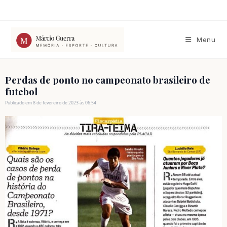
Ir
para
o
conteúdo
Menu
Perdas de ponto no campeonato brasileiro de
futebol
Publicado em 8 de fevereiro de 2023 às 06:54