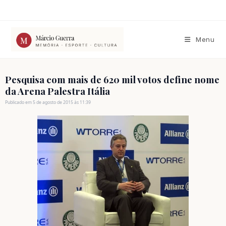
Ir
para
o
conteúdo
Menu
Pesquisa com mais de 620 mil votos define nome
da Arena Palestra Itália
Publicado em 5 de agosto de 2015 às 11:39