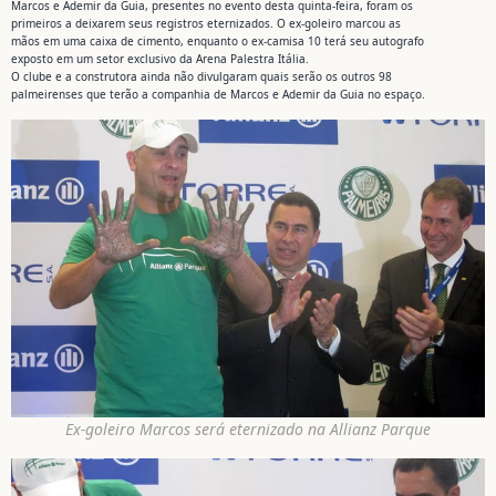
Marcos e Ademir da Guia, presentes no evento desta quinta-feira, foram os
primeiros a deixarem seus registros eternizados. O ex-goleiro marcou as
mãos em uma caixa de cimento, enquanto o ex-camisa 10 terá seu autografo
exposto em um setor exclusivo da Arena Palestra Itália.
O clube e a construtora ainda não divulgaram quais serão os outros 98
palmeirenses que terão a companhia de Marcos e Ademir da Guia no espaço.
Ex-goleiro Marcos será eternizado na Allianz Parque