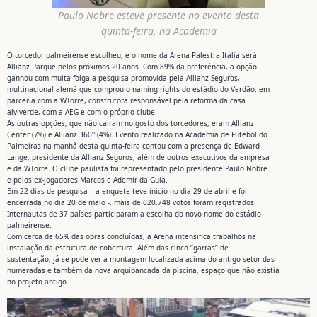
Paulo Nobre esteve presente no evento desta
quinta-feira, na Academia
O torcedor palmeirense escolheu, e o nome da Arena Palestra Itália será
Allianz Parque pelos próximos 20 anos. Com 89% da preferência, a opção
ganhou com muita folga a pesquisa promovida pela Allianz Seguros,
multinacional alemã que comprou o naming rights do estádio do Verdão, em
parceria com a WTorre, construtora responsável pela reforma da casa
alviverde, com a AEG e com o próprio clube.
As outras opções, que não caíram no gosto dos torcedores, eram Allianz
Center (7%) e Allianz 360° (4%). Evento realizado na Academia de Futebol do
Palmeiras na manhã desta quinta-feira contou com a presença de Edward
Lange, presidente da Allianz Seguros, além de outros executivos da empresa
e da WTorre. O clube paulista foi representado pelo presidente Paulo Nobre
e pelos ex-jogadores Marcos e Ademir da Guia.
Em 22 dias de pesquisa – a enquete teve início no dia 29 de abril e foi
encerrada no dia 20 de maio -, mais de 620.748 votos foram registrados.
Internautas de 37 países participaram a escolha do novo nome do estádio
palmeirense.
Com cerca de 65% das obras concluídas, a Arena intensifica trabalhos na
instalação da estrutura de cobertura. Além das cinco “garras” de
sustentação, já se pode ver a montagem localizada acima do antigo setor das
numeradas e também da nova arquibancada da piscina, espaço que não existia
no projeto antigo.