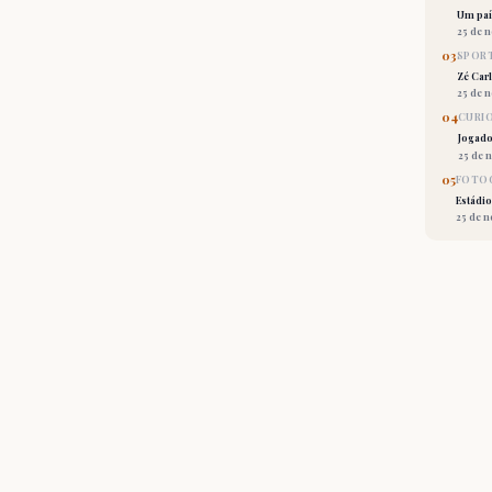
Um país
25 de 
03
SPORT
Zé Car
25 de 
04
CURI
Jogado
25 de 
05
FOTOG
Estádio
25 de 