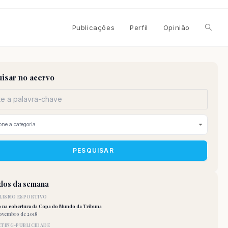
Alterna
Publicações
Perfil
Opinião
pesqui
isar no acervo
do
site
PESQUISAR
idos da semana
LISMO ESPORTIVO
o na cobertura da Copa do Mundo da Tribuna
novembro de 2018
TING-PUBLICIDADE