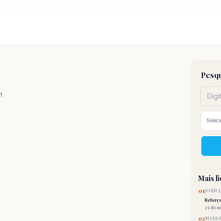
Pesqu
Mais l
01
JORNA
Reforç
25 de 
02
MARKE