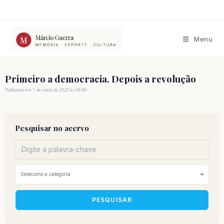
Ir
para
o
conteúdo
Menu
Primeiro a democracia. Depois a revolução
Publicado em 1 de maio de 2020 às 09:49
Pesquisar no acervo
PESQUISAR