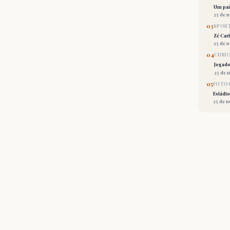
Um país
25 de 
03
SPORT
Zé Car
25 de 
04
CURI
Jogado
25 de 
05
FOTOG
Estádio
25 de 