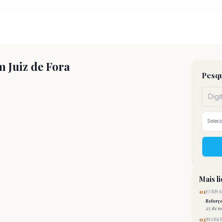
 Juiz de Fora
Pesqu
Mais l
01
JORNA
Reforç
25 de 
02
MARKE