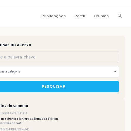
Alterna
Publicações
Perfil
Opinião
pesqui
isar no acervo
do
site
PESQUISAR
idos da semana
LISMO ESPORTIVO
o na cobertura da Copa do Mundo da Tribuna
novembro de 2018
TING-PUBLICIDADE