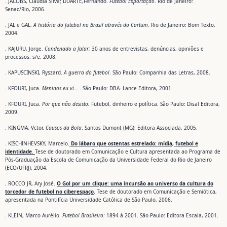
. JACOBS, Cláudia Silva; DUARTE,Fernando.
Futebol Exportação
. Rio de Janeiro:
Senac/Rio, 2006.
. JAL e GAL.
A história do futebol no Brasil através do Cartum.
Rio de Janeiro: Bom Texto,
2004.
. KAJURU, Jorge.
Condenado a falar:
30 anos de entrevistas, denúncias, opiniões e
processos. s/e, 2008.
. KAPUSCINSKI, Ryszard.
A guerra do futebol
. São Paulo: Companhia das Letras, 2008.
. KFOURI, Juca.
Meninos eu vi…
. São Paulo: DBA- Lance Editora, 2001.
. KFOURI, Juca.
Por que não desisto:
Futebol, dinheiro e política. São Paulo: Disal Editora,
2009.
. KINGMA, Vctor.
Causos da Bola
. Santos Dumont (MG): Editora Associada, 2005.
. KISCHINHEVSKY, Marcelo.
Do lábaro que ostentas estrelado: mídia, futebol e
identidade
.
Tese de doutorado em Comunicação e Cultura apresentada ao Programa de
Pós-Graduação da Escola de Comunicação da Universidade Federal do Rio de Janeiro
(ECO/UFRJ), 2004.
.
ROCCO JR, Ary José.
O Gol por um clique: uma incursão ao universo da cultura do
torcedor de futebol no ciberespaço
. Tese de doutorado em Comunicação e Semiótica,
apresentada na Pontifícia Universidade Católica de São Paulo, 2006.
. KLEIN, Marco Aurélio.
Futebol Brasileiro:
1894 à 2001. São Paulo: Editora Escala, 2001.