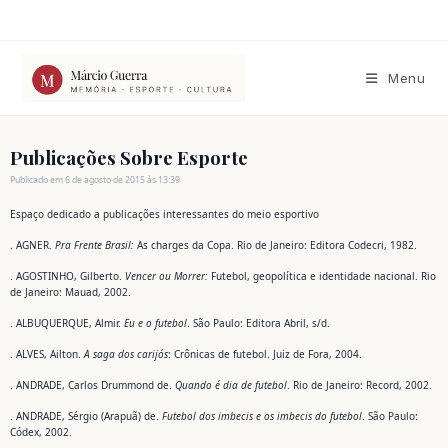
Ir
para
o
conteúdo
Menu
Publicações Sobre Esporte
Publicado em 6 de agosto de 2015 às 13:39
Espaço dedicado a publicações interessantes do meio esportivo
. AGNER.
Pra Frente Brasil:
As charges da Copa. Rio de Janeiro: Editora Codecri, 1982.
. AGOSTINHO, Gilberto.
Vencer ou Morrer:
Futebol, geopolítica e identidade nacional. Rio
de Janeiro: Mauad, 2002.
. ALBUQUERQUE, Almir.
Eu e o futebol
. São Paulo: Editora Abril, s/d.
. ALVES, Ailton.
A saga dos carijós
: Crônicas de futebol. Juiz de Fora, 2004.
. ANDRADE, Carlos Drummond de.
Quando é dia de futebol
. Rio de Janeiro: Record, 2002.
. ANDRADE, Sérgio (Arapuã) de.
Futebol dos imbecis e os imbecis do futebol
. São Paulo:
Códex, 2002.