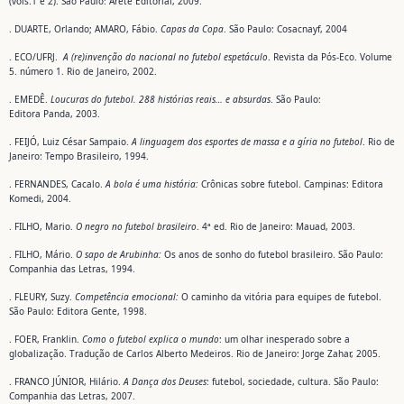
(vols.1 e 2). São Paulo: Areté Editorial, 2009.
. DUARTE, Orlando; AMARO, Fábio.
Capas da Copa
. São Paulo: Cosacnayf, 2004
. ECO/UFRJ.
A (re)invenção do nacional no futebol espetáculo
. Revista da Pós-Eco. Volume
5. número 1. Rio de Janeiro, 2002.
. EMEDÊ.
Loucuras do futebol. 288 histórias reais… e absurdas
. São Paulo:
Editora Panda, 2003.
. FEIJÓ, Luiz César Sampaio.
A linguagem dos esportes de massa e a gíria no
futebol
. Rio de
Janeiro: Tempo Brasileiro, 1994.
. FERNANDES, Cacalo.
A bola é uma história:
Crônicas sobre futebol. Campinas: Editora
Komedi, 2004.
. FILHO, Mario.
O negro no futebol brasileiro
. 4ª ed. Rio de Janeiro: Mauad, 2003.
. FILHO, Mário.
O sapo de Arubinha:
Os anos de sonho do futebol brasileiro. São Paulo:
Companhia das Letras, 1994.
. FLEURY, Suzy.
Competência emocional:
O caminho da vitória para equipes de futebol.
São Paulo: Editora Gente, 1998.
. FOER, Franklin.
Como o futebol explica o mundo
: um olhar inesperado sobre a
globalização. Tradução de Carlos Alberto Medeiros. Rio de Janeiro: Jorge Zahar, 2005.
. FRANCO JÚNIOR, Hilário.
A Dança dos Deuses
: futebol, sociedade, cultura. São Paulo:
Companhia das Letras, 2007.