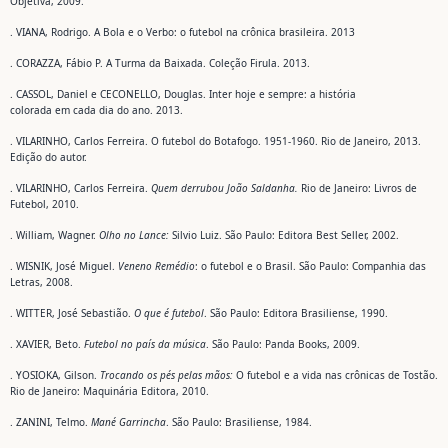
Objetiva, 2009.
. VIANA, Rodrigo. A Bola e o Verbo: o futebol na crônica brasileira. 2013
. CORAZZA, Fábio P. A Turma da Baixada. Coleção Firula. 2013.
. CASSOL, Daniel e CECONELLO, Douglas. Inter hoje e sempre: a história
colorada em cada dia do ano. 2013.
. VILARINHO, Carlos Ferreira. O futebol do Botafogo. 1951-1960. Rio de Janeiro, 2013.
Edição do autor.
. VILARINHO, Carlos Ferreira.
Quem derrubou João Saldanha.
Rio de Janeiro: Livros de
Futebol, 2010.
. William, Wagner.
Olho no Lance:
Silvio Luiz. São Paulo: Editora Best Seller, 2002.
. WISNIK, José Miguel.
Veneno Remédio
: o futebol e o Brasil. São Paulo: Companhia das
Letras, 2008.
. WITTER, José Sebastião.
O que é futebol
. São Paulo: Editora Brasiliense, 1990.
. XAVIER, Beto.
Futebol no país da música
. São Paulo: Panda Books, 2009.
. YOSIOKA, Gilson.
Trocando os pés pelas mãos:
O futebol e a vida nas crônicas de Tostão.
Rio de Janeiro: Maquinária Editora, 2010.
. ZANINI, Telmo.
Mané Garrincha
. São Paulo: Brasiliense, 1984.