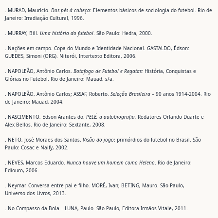
. MURAD, Maurício.
Dos pés à cabeça:
Elementos básicos de sociologia do futebol. Rio de
Janeiro: Irradiação Cultural, 1996.
. MURRAY, Bill.
Uma história do futebol
. São Paulo: Hedra, 2000.
. Nações em campo. Copa do Mundo e Identidade Nacional. GASTALDO, Édson:
GUEDES, Simoni (ORG). Niterói, Intertexto Editora, 2006.
. NAPOLEÃO, Antônio Carlos.
Botafogo de Futebol e Regatas:
História, Conquistas e
Glórias no Futebol. Rio de Janeiro: Mauad, s/a.
. NAPOLEÃO, Antônio Carlos; ASSAF, Roberto.
Seleção Brasileira
– 90 anos 1914-2004. Rio
de Janeiro: Mauad, 2004.
. NASCIMENTO, Edson Arantes do.
PELÉ, a autobiografia.
Redatores Orlando Duarte e
Alex Bellos. Rio de Janeiro: Sextante, 2008.
. NETO, José Moraes dos Santos.
Visão do jogo
: primórdios do futebol no Brasil. São
Paulo: Cosac e Naify, 2002.
. NEVES, Marcos Eduardo.
Nunca houve um homem como Heleno
. Rio de Janeiro:
Ediouro, 2006.
. Neymar. Conversa entre pai e filho. MORÉ, Ivan; BETING, Mauro. São Paulo,
Universo dos Livros, 2013.
. No Compasso da Bola – LUNA, Paulo. São Paulo, Editora Irmãos Vitale, 2011.