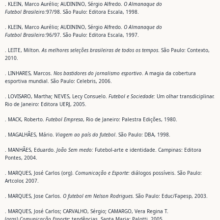
. KLEIN, Marco Aurélio; AUDININO, Sérgio Alfredo.
O Almanaque do
Futebol Brasileiro:
97/98. São Paulo: Editora Escala, 1998.
. KLEIN, Marco Aurélio; AUDININO, Sérgio Alfredo.
O Almanaque do
Futebol Brasileiro:
96/97. São Paulo: Editora Escala, 1997.
. LEITE, Milton.
As melhores seleções brasileiras de todos os tempos
. São Paulo: Contexto,
2010.
. LINHARES, Marcos.
Nos bastidores do jornalismo esportivo
. A magia da cobertura
esportiva mundial. São Paulo: Celebris, 2006.
. LOVISARO, Martha; NEVES, Lecy Consuelo.
Futebol e Sociedade:
Um olhar transdiciplinar.
Rio de Janeiro: Editora UERJ, 2005.
. MACK, Roberto.
Futebol Empresa
, Rio de Janeiro: Palestra Edições, 1980.
. MAGALHÃES, Mário.
Viagem ao país do futebol
. São Paulo: DBA, 1998.
. MANHÃES, Eduardo.
João Sem medo:
Futebol-arte e identidade. Campinas: Editora
Pontes, 2004.
. MARQUES, José Carlos (org).
Comunicação e Esporte
: diálogos possíveis. São Paulo:
Artcolor, 2007.
. MARQUES, Jose Carlos.
O futebol em Nelson Rodrigues
. São Paulo: Educ/Fapesp, 2003.
. MARQUES, José Carlos; CARVALHO, Sérgio; CAMARGO, Vera Regina T.
(orgs).
Comunicação Esporte
: tendências. Santa Maria: Palotti, 2005.