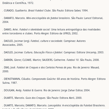
Didática e Científica, 1972.
. CURADO, Gualberto.
Brasil Futebol Clube
. São Paulo: Editora Saber, 1994.
. DAMATO, Marcelo.
Mini-enciclopédia do futebol brasileiro
. São Paulo: Lance! Editorial,
2004.
. DAMO, Arlei.
Futebol e identidade social:
Uma leitura antropológica das rivalidades
entre torcedores e clubes. Porto Alegre: Editora da UFRGS, 2002.
. DAOLIO, Jocimar (org).
Futebol, cultura e sociedade
. Campinas: Autores
Associados, 2005.
. DAOLIO, Jocimar.
Cultura, Educação Física e futebol
. Campinas: Editora Unicamp, 2003.
. DARKIN, Glenn; CLOAKE, Martin; SAUDERS, Catherine.
Futebol 10
. São Paulo, 2008.
. DIAS, José.
Futebol de Craques e dos Cartolas Pernas de pau.
Rio de Janeiro: Mauad,
2000.
. DIENSTMANN, Cláudio.
Campeonato Gaúcho
: 68 anos de história. Porto Alegre: Editora
Sulina, 1987.
. DOUGAN, Andy.
Futebol & Guerra
. Rio de Janeiro: Jorge Zahar Editor, 2004.
. DUARTE, Marcelo.
Guia dos Craques
. São Paulo: Editora Abril, 2000.
. DUARTE, Marcelo; DAMATO, Marcelo.
Lancepédia:
A enciclopédia do Futebol Brasileiro.