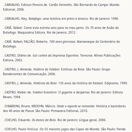
. CARVALHO, Edilson Pereira de.
Cartão Vermelho
. São Bernardo do Campo: Mundo
Editorial, 2006.
. CARVALHO, Ney.
Botafogo
: uma história em preto e branco. Rio de Janeiro: 1996.
. CASÉ, Rafael. Como esta estrela veio para no meu peito. Os 70 anos de fusão do
Botafogo. Maquinária Editora. Rio de Janeiro, 2012.
. CASÉ, Rafael; FALCÃO, Roberto.
100 anos gloriosos:
Alamanaque do Centenário do
Botafogo.
. CASTRO, Dídmo de.
Gol contra da Imprensa Esportiva
. Teresina: Alínea Publicações
Editora, 2002.
. CASTRO, J. Almeida.
História do Futebol:
Estórias da Bola
.
São Paulo: Grupo
Bandeirantes de Comunicação, 2006.
. CASTRO, J. Almeida.
Histórias da Bola:
135 anos da história do futebol. Edipromo, 1990.
. CASTRO, Kleber de.
Futebol brasileiro:
O gigante a despertar. Rio de Janeiro: Editora
Revan, 1994.
. CHIARIONI, Bruno; KROEHN, Márcio.
Onde o esporte se reinventa:
História e bastidores
dos 40 anos de Placar. São Paulo: Primavera Editorial, 2010.
. COELHO, Eduardo.
Os donos da Bola
. Rio de Janeiro: Língua geral, 2006.
. COELHO, Paulo Vinícius. Os 55 maiores jogos das Copas do Mundo. São Paulo: Panda