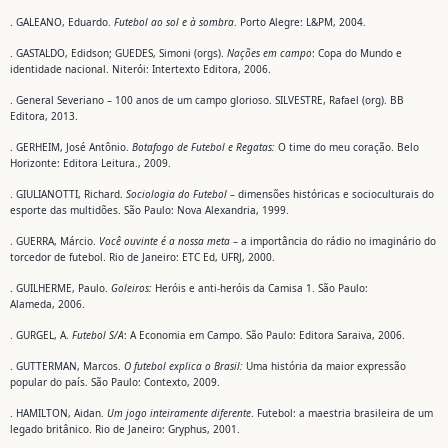
. GALEANO, Eduardo.
Futebol ao sol e à sombra
. Porto Alegre: L&PM, 2004.
. GASTALDO, Edidson; GUEDES, Simoni (orgs).
Nações em campo
: Copa do Mundo e
identidade nacional. Niterói: Intertexto Editora, 2006.
. General Severiano – 100 anos de um campo glorioso. SILVESTRE, Rafael (org). BB
Editora, 2013.
. GERHEIM, José Antônio.
Botafogo de Futebol e Regatas:
O time do meu coração. Belo
Horizonte: Editora Leitura., 2009.
. GIULIANOTTI, Richard.
Sociologia do Futebol
– dimensões históricas e socioculturais do
esporte das multidões. São Paulo: Nova Alexandria, 1999.
. GUERRA, Márcio.
Você ouvinte é a nossa meta
– a importância do rádio no imaginário do
torcedor de futebol. Rio de Janeiro: ETC Ed, UFRJ, 2000.
. GUILHERME, Paulo.
Goleiros:
Heróis e anti-heróis da Camisa 1. São Paulo:
Alameda, 2006.
. GURGEL, A.
Futebol S/A
: A Economia em Campo. São Paulo: Editora Saraiva, 2006.
. GUTTERMAN, Marcos.
O futebol explica o Brasil:
Uma história da maior expressão
popular do país. São Paulo: Contexto, 2009.
. HAMILTON, Aidan.
Um jogo inteiramente diferente
. Futebol: a maestria brasileira de um
legado britânico. Rio de Janeiro: Gryphus, 2001.