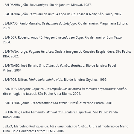
. SALDANHA, João.
Meus amigos
. Rio de Janeiro: Mitavai, 1987.
. SALDANHA, João.
O trauma da bola:
A Copa de 82. Cosac & Naify, São Paulo, 2002.
. SAMPAIO, Paulo Marcelo.
Os dez mais do Botafogo
. Rio de Janeiro: Maquinária Editora,
2009.
. SANDER, Roberto. Anos 40.
Viagem à década sem Copa
. Rio de Janeiro: Bom Texto,
2004.
. SANTANA, Jorge.
Páginas Heróicas
: Onde a imagem do Cruzeiro Resplandece. São Paulo:
DBA, 2002.
. SANTIAGO; José Renato S. Jr.
Clubes do Futebol Brasileiro
. Rio de Janeiro: Papel
Virtual, 2004.
. SANTOS, Nilton.
Minha bola, minha vida
. Rio de Janeiro: Gryphus, 1999.
. SANTOS, Tarcyane Cajueiro.
Dos espetáculos de massa às torcidas organizadas:
paixão,
rito e magia no futebol. São Paulo: Anna Blume, 2004.
. SAUTCHUK, Jaime.
Os descaminhos do futebol
. Brasília: Verano Edtora, 2001.
. SCHINNER, Carlos Fernando.
Manual dos Locutores Esportivos
. São Paulo: Panda
Books,2004
. SILVA, Marcelino Rodrigues da.
Mil e uma noites de futebol:
O Brasil moderno de Mário
Filho. Belo Horizonte: Editora UFMG, 2006.