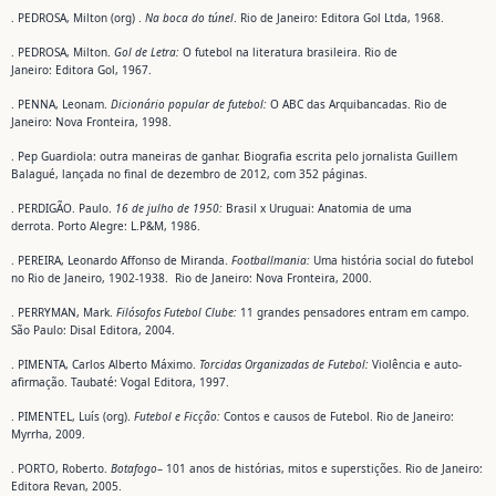
. PEDROSA, Milton (org) .
Na boca do túnel
. Rio de Janeiro: Editora Gol Ltda, 1968.
. PEDROSA, Milton.
Gol de Letra:
O futebol na literatura brasileira. Rio de
Janeiro: Editora Gol, 1967.
. PENNA, Leonam.
Dicionário popular de futebol:
O ABC das Arquibancadas. Rio de
Janeiro: Nova Fronteira, 1998.
. Pep Guardiola: outra maneiras de ganhar. Biografia escrita pelo jornalista Guillem
Balagué, lançada no final de dezembro de 2012, com 352 páginas.
. PERDIGÃO. Paulo.
16 de julho de 1950:
Brasil x Uruguai: Anatomia de uma
derrota. Porto Alegre: L.P&M, 1986.
. PEREIRA, Leonardo Affonso de Miranda.
Footballmania:
Uma história social do futebol
no Rio de Janeiro, 1902-1938. Rio de Janeiro: Nova Fronteira, 2000.
. PERRYMAN, Mark.
Filósofos Futebol Clube:
11 grandes pensadores entram em campo.
São Paulo: Disal Editora, 2004.
. PIMENTA, Carlos Alberto Máximo.
Torcidas Organizadas de Futebol:
Violência e auto-
afirmação. Taubaté: Vogal Editora, 1997.
. PIMENTEL, Luís (org).
Futebol e Ficção:
Contos e causos de Futebol. Rio de Janeiro:
Myrrha, 2009.
. PORTO, Roberto.
Botafogo
– 101 anos de histórias, mitos e superstições. Rio de Janeiro:
Editora Revan, 2005.