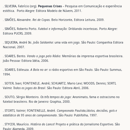
. SILVEIRA, Fabrício (org).
Pequenas Crises
– Pesquisa em Comunicação e experiência
estética. Porto Alegre: Editora Modelo de Núvem, 2011.
. SIMÕES, Alexandre.
Rei de Copas
. Belo Horizonte, Editora Leitura, 2009.
. SIMÕES, Roberto Porto.
Futebol e informação:
Driblando incertezas. Porto Alegre:
Editora PUCRS, 2009.
. SIQUEIRA, André Iki.
João Saldanha
: uma vida em jogo. São Paulo: Companhia Editora
Nacional, 2007.
. SOARES, Bento.
Vendo o jogo pelo Rádio:
Memórias da imprensa esportiva brasileira.
João Pessoa: Editora Idéia, 2006.
. SOARES, Edileuza.
A Bola no ar
: o rádio esportivo em São Paulo. São Paulo: Summus,
1994.
. SOTER, Ivan; FONTENELE, André; SCHUARTZ, Mario Levi; WOODS, Dennis; SORTI,
Valmir.
Todos os jogos do Brasil
. São Paulo: Editora Abril, 2006.
. SOUTO, Sérgio Monteiro.
Os três tempos do jogo:
Anonimato, fama e ostracismo no
futebol brasileiro. Rio de Janeiro: Graphia, 2000.
. STORTI, Valmir; FONTENELLE, André.
Campeonato Paulista
,
ídolos, decisões,
gols e
estatística de 95 anos de campaneonato
. São Paulo: Publifolha, 1997.
. STYCER, Maurício.
História do Lance
! Projeto e prática do Jornalismo Esportivo. São
Paulo: Alameda, 2009.