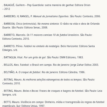
. BALAGUÉ, Guillem – Pep Guardiola: outra maneira de ganhar. Editora Orion
– 2012
. BARBEIRO, H; RANGEL, P.
Manual do Jornalismo Esportivo
. São Paulo: Contexto, 2006.
. BARBOSA, Chico (entrevista).
Na mesma sintonia:
O rádio na vida e obra de Orlando
Duarte. São Paulo: Editora Senac, 2008.
. BARRETO, Marcelo.
Os 11 maiores camisas 10 do futebol brasileiro
. São Paulo:
Editora Contexto, 2010.
. BARRETO, Plínio.
Futebol no embalo da nostalgia
. Belo Horizonte: Editora Santa
Edwiges, s/d.
. BATTAGLIA, Vital.
Por um grito de gol
. São Paulo: EMW Editores, 1983.
. BELLOS, Alex. Futebol: o Brasil em campo. Rio de Janeiro: Jorge Zahar Editor, 2003.
. BELTRÃO, A.
O craque de futebol
. Rio de Janeiro: Editora Cátedra, 1986.
. BETING, Mauro.
As melhores seleções estrangeiras de todos os tempos
. São Paulo:
Contexto, 2010.
. BETING, Mauro.
Bolas e Bocas:
Frases de craques e bagres do futebol. São Paulo: Leia
Sempre, s/d.
. BETTI, Mauro.
Violência em campo:
Dinheiro, mídia e transgressão às regras do futebol
espetáculo. Ijui: Editora Unijui, 1997.