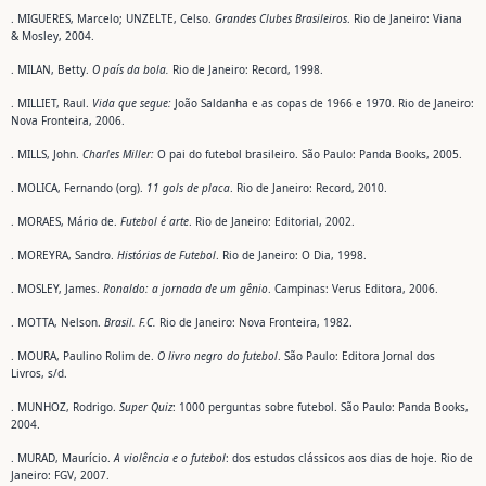
. MIGUERES, Marcelo; UNZELTE, Celso.
Grandes Clubes Brasileiros
. Rio de Janeiro: Viana
& Mosley, 2004.
. MILAN, Betty.
O país da bola.
Rio de Janeiro: Record, 1998.
. MILLIET, Raul.
Vida que segue:
João Saldanha e as copas de 1966 e 1970. Rio de Janeiro:
Nova Fronteira, 2006.
. MILLS, John.
Charles Miller:
O pai do futebol brasileiro. São Paulo: Panda Books, 2005.
. MOLICA, Fernando (org).
11 gols de placa
. Rio de Janeiro: Record, 2010.
. MORAES, Mário de.
Futebol é arte
. Rio de Janeiro: Editorial, 2002.
. MOREYRA, Sandro.
Histórias de Futebol
. Rio de Janeiro: O Dia, 1998.
. MOSLEY, James.
Ronaldo: a jornada de um gênio
. Campinas: Verus Editora, 2006.
. MOTTA, Nelson.
Brasil. F.C.
Rio de Janeiro: Nova Fronteira, 1982.
. MOURA, Paulino Rolim de.
O livro negro do futebol
. São Paulo: Editora Jornal dos
Livros, s/d.
. MUNHOZ, Rodrigo.
Super Quiz
: 1000 perguntas sobre futebol. São Paulo: Panda Books,
2004.
. MURAD, Maurício.
A violência e o futebol
: dos estudos clássicos aos dias de hoje. Rio de
Janeiro: FGV, 2007.