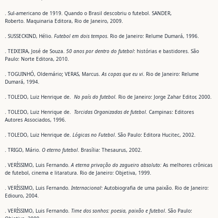
. Sul-americano de 1919. Quando o Brasil descobriu o futebol. SANDER,
Roberto. Maquinaria Editora, Rio de Janeiro, 2009.
. SUSSECKIND, Hélio.
Futebol em dois tempos
. Rio de Janeiro: Relume Dumará, 1996.
. TEIXEIRA, José de Souza.
50 anos por dentro do futebol
: histórias e bastidores. São
Paulo: Norte Editora, 2010.
. TOGUINHÓ, Oldemário; VERAS, Marcus.
As copas que eu vi
. Rio de Janeiro: Relume
Dumará, 1994.
. TOLEDO, Luiz Henrique de.
No país do futebol.
Rio de Janeiro: Jorge Zahar Editor, 2000.
. TOLEDO, Luiz Henrique de.
Torcidas Organizadas de futebol.
Campinas: Editores
Autores Associados, 1996.
. TOLEDO, Luiz Henrique de.
Lógicas no Futebol
. São Paulo: Editora Hucitec, 2002.
. TRIGO, Mário.
O eterno futebol
. Brasília: Thesaurus, 2002.
. VERÍSSIMO, Luis Fernando.
A eterna privação do zagueiro absoluto:
As melhores crônicas
de futebol, cinema e litaratura. Rio de Janeiro: Objetiva, 1999.
. VERÍSSIMO, Luis Fernando.
Internacional
: Autobiografia de uma paixão. Rio de Janeiro:
Ediouro, 2004.
. VERÍSSIMO, Luis Fernando.
Time dos sonhos: poesia, paixão e futebol
. São Paulo: