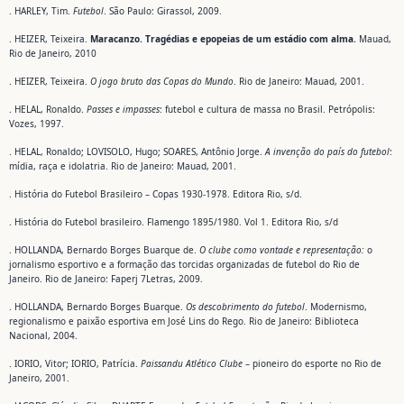
. HARLEY, Tim.
Futebol
. São Paulo: Girassol, 2009.
. HEIZER, Teixeira.
Maracanzo. Tragédias e epopeias de um estádio com alma.
Mauad,
Rio de Janeiro, 2010
. HEIZER, Teixeira.
O jogo bruto das Copas do Mundo
. Rio de Janeiro: Mauad, 2001.
. HELAL, Ronaldo.
Passes e impasses
: futebol e cultura de massa no Brasil. Petrópolis:
Vozes, 1997.
. HELAL, Ronaldo; LOVISOLO, Hugo; SOARES, Antônio Jorge.
A invenção do país do futebol
:
mídia, raça e idolatria. Rio de Janeiro: Mauad, 2001.
. História do Futebol Brasileiro – Copas 1930-1978. Editora Rio, s/d.
. História do Futebol brasileiro. Flamengo 1895/1980. Vol 1. Editora Rio, s/d
. HOLLANDA, Bernardo Borges Buarque de.
O clube como vontade e representação:
o
jornalismo esportivo e a formação das torcidas organizadas de futebol do Rio de
Janeiro. Rio de Janeiro: Faperj 7Letras, 2009.
. HOLLANDA, Bernardo Borges Buarque.
Os descobrimento do futebol
. Modernismo,
regionalismo e paixão esportiva em José Lins do Rego. Rio de Janeiro: Biblioteca
Nacional, 2004.
. IORIO, Vitor; IORIO, Patrícia.
Paissandu Atlético Clube
– pioneiro do esporte no Rio de
Janeiro, 2001.