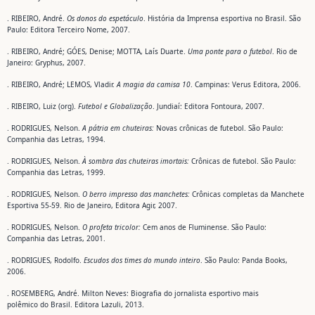
. RIBEIRO, André.
Os donos do espetáculo
. História da Imprensa esportiva no Brasil. São
Paulo: Editora Terceiro Nome, 2007.
. RIBEIRO, André; GÓES, Denise; MOTTA, Laís Duarte.
Uma ponte para o
futebol
. Rio de
Janeiro: Gryphus, 2007.
. RIBEIRO, André; LEMOS, Vladir.
A magia da camisa 10
. Campinas: Verus Editora, 2006.
. RIBEIRO, Luiz (org).
Futebol e Globalização
. Jundiaí: Editora Fontoura, 2007.
. RODRIGUES, Nelson.
A pátria em chuteiras:
Novas crônicas de futebol. São Paulo:
Companhia das Letras, 1994.
. RODRIGUES, Nelson.
À sombra das chuteiras imortais:
Crônicas de futebol. São Paulo:
Companhia das Letras, 1999.
. RODRIGUES, Nelson.
O berro impresso das manchetes:
Crônicas completas da Manchete
Esportiva 55-59. Rio de Janeiro, Editora Agir, 2007.
. RODRIGUES, Nelson.
O profeta tricolor:
Cem anos de Fluminense. São Paulo:
Companhia das Letras, 2001.
. RODRIGUES, Rodolfo.
Escudos dos times do mundo inteiro
. São Paulo: Panda Books,
2006.
. ROSEMBERG, André. Milton Neves: Biografia do jornalista esportivo mais
polêmico do Brasil. Editora Lazuli, 2013.