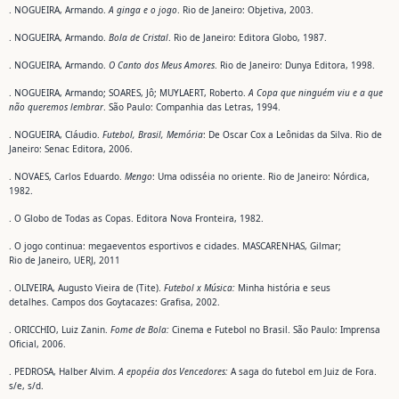
. NOGUEIRA, Armando.
A ginga e o jogo
. Rio de Janeiro: Objetiva, 2003.
. NOGUEIRA, Armando.
Bola de Cristal
. Rio de Janeiro: Editora Globo, 1987.
. NOGUEIRA, Armando.
O Canto dos Meus Amores
. Rio de Janeiro: Dunya Editora, 1998.
. NOGUEIRA, Armando; SOARES, Jô; MUYLAERT, Roberto.
A Copa que ninguém viu e a que
não queremos lembrar
. São Paulo: Companhia das Letras, 1994.
. NOGUEIRA, Cláudio.
Futebol, Brasil, Memória
: De Oscar Cox a Leônidas da Silva. Rio de
Janeiro: Senac Editora, 2006.
. NOVAES, Carlos Eduardo.
Mengo
: Uma odisséia no oriente. Rio de Janeiro: Nórdica,
1982.
. O Globo de Todas as Copas. Editora Nova Fronteira, 1982.
. O jogo continua: megaeventos esportivos e cidades. MASCARENHAS, Gilmar;
Rio de Janeiro, UERJ, 2011
. OLIVEIRA, Augusto Vieira de (Tite).
Futebol x Música:
Minha história e seus
detalhes. Campos dos Goytacazes: Grafisa, 2002.
. ORICCHIO, Luiz Zanin.
Fome de Bola:
Cinema e Futebol no Brasil. São Paulo: Imprensa
Oficial, 2006.
. PEDROSA, Halber Alvim.
A epopéia dos Vencedores:
A saga do futebol em Juiz de Fora.
s/e, s/d.