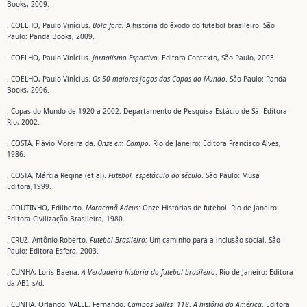
Books, 2009.
. COELHO, Paulo Vinícius.
Bola fora:
A história do êxodo do futebol brasileiro. São
Paulo: Panda Books, 2009.
. COELHO, Paulo Vinícius.
Jornalismo Esportivo
. Editora Contexto, São Paulo, 2003.
. COELHO, Paulo Vinícius.
Os 50 maiores jogos das Copas do Mundo
. São Paulo: Panda
Books, 2006.
. Copas do Mundo de 1920 a 2002. Departamento de Pesquisa Estácio de Sá. Editora
Rio, 2002.
. COSTA, Flávio Moreira da.
Onze em Campo
. Rio de Janeiro: Editora Francisco Alves,
1986.
. COSTA, Márcia Regina (et al).
Futebol, espetáculo do século
. São Paulo: Musa
Editora,1999.
. COUTINHO, Edilberto.
Maracanã Adeus:
Onze Histórias de futebol. Rio de Janeiro:
Editora Civilização Brasileira, 1980.
. CRUZ, Antônio Roberto.
Futebol Brasileiro:
Um caminho para a inclusão social. São
Paulo: Editora Esfera, 2003.
. CUNHA, Loris Baena.
A Verdadeira história do futebol brasileiro
. Rio de Janeiro: Editora
da ABI, s/d.
. CUNHA, Orlando; VALLE, Fernando.
Campos Salles, 118
.
A história do
América
. Editora