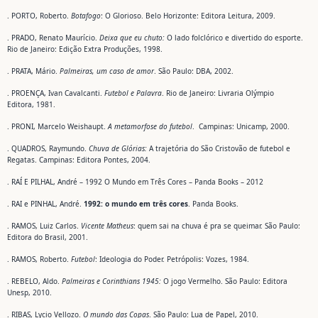
. PORTO, Roberto.
Botafogo
: O Glorioso. Belo Horizonte: Editora Leitura, 2009.
. PRADO, Renato Maurício.
Deixa que eu chuto:
O lado folclórico e divertido do esporte.
Rio de Janeiro: Edição Extra Produções, 1998.
. PRATA, Mário.
Palmeiras, um caso de amor
. São Paulo: DBA, 2002.
. PROENÇA, Ivan Cavalcanti.
Futebol e Palavra
. Rio de Janeiro: Livraria Olýmpio
Editora, 1981.
. PRONI, Marcelo Weishaupt.
A metamorfose do futebol
. Campinas: Unicamp, 2000.
. QUADROS, Raymundo.
Chuva de Glórias:
A trajetória do São Cristovão de futebol e
Regatas. Campinas: Editora Pontes, 2004.
. RAÍ E PILHAL, André – 1992 O Mundo em Três Cores – Panda Books – 2012
. RAI e PINHAL, André.
1992: o mundo em três cores
. Panda Books.
. RAMOS, Luiz Carlos.
Vicente Matheus
: quem sai na chuva é pra se queimar. São Paulo:
Editora do Brasil, 2001.
. RAMOS, Roberto.
Futebol
: Ideologia do Poder. Petrópolis: Vozes, 1984.
. REBELO, Aldo.
Palmeiras e Corinthians 1945:
O jogo Vermelho. São Paulo: Editora
Unesp, 2010.
. RIBAS, Lycio Vellozo.
O mundo das Copas
. São Paulo: Lua de Papel, 2010.