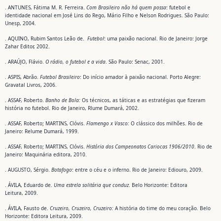
. ANTUNES, Fátima M. R. Ferreira.
Com Brasileiro não há quem possa
: futebol e
identidade nacional em José Lins do Rego, Mário Filho e Nelson Rodrigues. São Paulo:
Unesp, 2004.
. AQUINO, Rubim Santos Leão de.
Futebol
: uma paixão nacional. Rio de Janeiro: Jorge
Zahar Editor, 2002.
. ARAÚJO, Flávio.
O rádio, o futebol e a vida
. São Paulo: Senac, 2001.
. ASPIS, Abrão.
Futebol Brasileiro
: Do início amador à paixão nacional. Porto Alegre:
Gravatal Livros, 2006.
. ASSAF, Roberto.
Banho de Bola:
Os técnicos, as táticas e as estratégias que fizeram
história no futebol. Rio de Janeiro, Rlume Dumará, 2002.
. ASSAF, Roberto; MARTINS, Clóvis.
Flamengo x Vasco:
O clássico dos milhões. Rio de
Janeiro: Relume Dumará, 1999.
. ASSAF, Roberto; MARTINS, Clóvis.
História dos Campeonatos Cariocas 1906/2010
. Rio de
Janeiro: Maquinária editora, 2010.
. AUGUSTO, Sérgio.
Botafogo
: entre o céu e o inferno. Rio de Janeiro: Ediouro, 2009.
. ÁVILA, Eduardo de.
Uma estrela solitária que conduz
. Belo Horizonte: Editora
Leitura, 2009.
. ÁVILA, Fausto de.
Cruzeiro, Cruzeiro, Cruzeiro:
A história do time do meu coração. Belo
Horizonte: Editora Leitura, 2009.