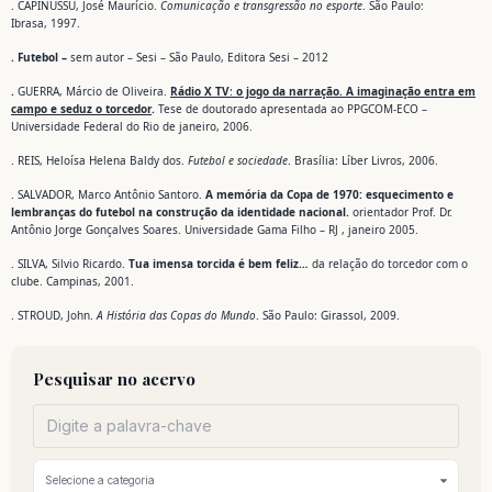
. CAPINUSSU, José Maurício.
Comunicação e transgressão no esporte
. São Paulo:
Ibrasa, 1997.
.
Futebol –
sem autor – Sesi – São Paulo, Editora Sesi – 2012
.
GUERRA, Márcio de Oliveira.
Rádio X TV
:
o jogo da narração. A imaginação entra em
campo e seduz o torcedor
.
Tese de doutorado apresentada ao PPGCOM-ECO –
Universidade Federal do Rio de janeiro, 2006.
. REIS, Heloísa Helena Baldy dos.
Futebol e sociedade
. Brasília: Líber Livros, 2006.
. SALVADOR, Marco Antônio Santoro.
A memória da Copa de 1970: esquecimento e
lembranças do futebol na construção da identidade nacional.
orientador Prof. Dr.
Antônio Jorge Gonçalves Soares. Universidade Gama Filho – RJ , janeiro 2005.
. SILVA, Silvio Ricardo.
Tua imensa torcida é bem feliz…
da relação do torcedor com o
clube. Campinas, 2001.
. STROUD, John.
A História das Copas do Mundo
. São Paulo: Girassol, 2009.
Pesquisar no acervo