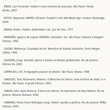
. BINDI, Luiz Fernando.
Futebol é uma caixinha de surpresas
. São Paulo: Panda
Books, 2007.
. BOYLE, Raymond; HAYNES, Richard.
Football in the New Media Age
. London: Routledge,
2004.
. BRAGA, Arides.
Futebol, futebolistas e etc
. Juiz de Fora, 1977.
. BRANDÃO, Ignácio de Loyola; KEATING, Vallandro.
Gol.
São Paulo: Palavra e Imagem
Editora, 1982.
. CALDAS, Waltencyr.
O pontapé Inicial:
Memória do futebol brasileiro. Porto Alegre:
UFRGS, 1990.
. CALDEIRA, Jorge.
Ronaldo
: glória e drama no futebol globalizado. Rio de Janeiro:
Editora 34, 2002.
. CAPINUSSU, J.M.
A linguagem popular do futebol
. São Paulo: Ibrasa, 1988.
. CARDOSO, Tom; Rockmann; Roberto.
O Marechal da Vitória:
Uma história de rádio, tv e
futebol. São Paulo: A girafa Editora, 2005.
. CARLIN, John.
Anjos Brancos:
À beira do inferno: Os bastidores do Real Madrid. Rio de
Janeiro: Relume Dumará, 2006.
. CARRANO, Paulo César Rodrigues (org).
Futebol
: paixão e política. Rio de Janeiro: DP&A
Editora, 2000.