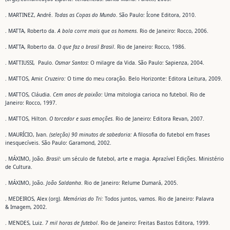
. MARTINEZ, André.
Todas as Copas do Mundo
. São Paulo: Ícone Editora, 2010.
. MATTA, Roberto da.
A bola corre mais que os homens
. Rio de Janeiro: Rocco, 2006.
. MATTA, Roberto da.
O que faz o brasil Brasil
. Rio de Janeiro: Rocco, 1986.
. MATTIUSSI, Paulo.
Osmar Santos
: O milagre da Vida. São Paulo: Sapienza, 2004.
. MATTOS, Amir.
Cruzeiro:
O time do meu coração. Belo Horizonte: Editora Leitura, 2009.
. MATTOS, Cláudia.
Cem anos de paixão
: Uma mitologia carioca no futebol. Rio de
Janeiro: Rocco, 1997.
. MATTOS, Hilton.
O torcedor e suas emoções
. Rio de Janeiro: Editora Revan, 2007.
. MAURÍCIO, Ivan.
(seleção) 90 minutos de sabedoria:
A filosofia do futebol em frases
inesquecíveis. São Paulo: Garamond, 2002.
. MÁXIMO, João.
Brasil
: um século de futebol, arte e magia. Aprazível Edições. Ministério
de Cultura.
. MÁXIMO, João.
João Saldanha
. Rio de Janeiro: Relume Dumará, 2005.
. MEDEIROS, Alex (org).
Memórias do Tri:
Todos juntos, vamos. Rio de Janeiro: Palavra
& Imagem, 2002.
. MENDES, Luiz.
7 mil horas de futebol
. Rio de Janeiro: Freitas Bastos Editora, 1999.