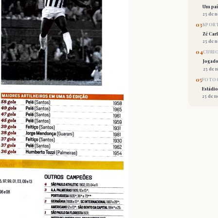
Um país
25 de 
03
SPORT
Zé Car
25 de 
04
CURI
Jogado
25 de 
05
FOTOG
Estádio
25 de 