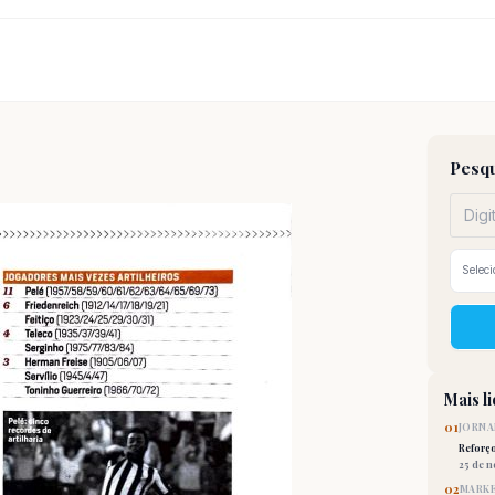
Pesqu
Mais l
01
JORNA
Reforç
25 de 
02
MARKE