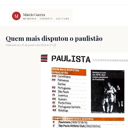
Ir
para
o
conteúdo
Quem mais disputou o paulistão
Publicado em 25 de janeiro de 2024 às 21:28