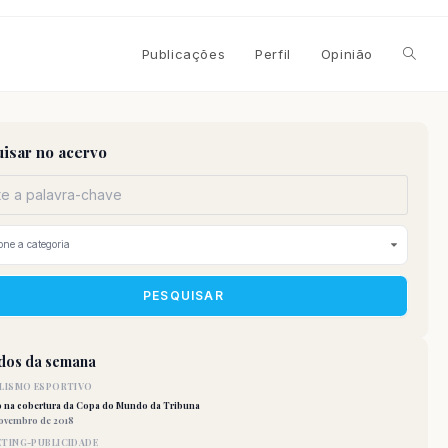
Alterna
Publicações
Perfil
Opinião
pesqui
isar no acervo
do
site
PESQUISAR
idos da semana
LISMO ESPORTIVO
o na cobertura da Copa do Mundo da Tribuna
novembro de 2018
TING-PUBLICIDADE