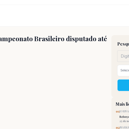
mpeonato Brasileiro disputado até
Pesqu
Mais l
01
JORNA
Reforç
25 de 
02
MARKE