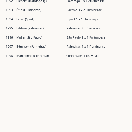
1992 Pichetti (Botafogo RJ) Botafogo 3 x 1 Atlético PR
1993 Ézio (Fluminense) Grêmio 3 x 2 Fluminense
1994 Fábio (Sport) Sport 1 x 1 Flamengo
1995 Edílson (Palmeiras) Palmeiras 3 x 0 Guarani
1996 Muller (São Paulo) São Paulo 2 x 1 Portuguesa
1997 Edmílson (Palmeiras) Palmeiras 4 x 1 Fluminense
1998 Marcelinho (Corinthians) Corinthians 1 x 0 Vasco