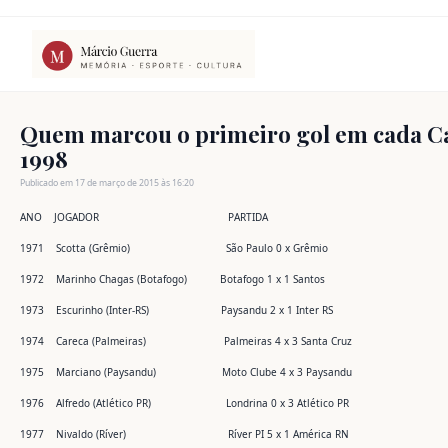
Ir
para
o
conteúdo
Quem marcou o primeiro gol em cada Ca
1998
Publicado em 17 de março de 2015 às 16:20
ANO JOGADOR PARTIDA
1971 Scotta (Grêmio) São Paulo 0 x Grêmio
1972 Marinho Chagas (Botafogo) Botafogo 1 x 1 Santos
1973 Escurinho (Inter-RS) Paysandu 2 x 1 Inter RS
1974 Careca (Palmeiras) Palmeiras 4 x 3 Santa Cruz
1975 Marciano (Paysandu) Moto Clube 4 x 3 Paysandu
1976 Alfredo (Atlético PR) Londrina 0 x 3 Atlético PR
1977 Nivaldo (Ríver) Ríver PI 5 x 1 América RN