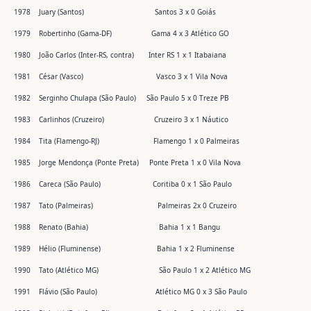
1978 Juary (Santos) Santos 3 x 0 Goiás
1979 Robertinho (Gama-DF) Gama 4 x 3 Atlético GO
1980 João Carlos (Inter-RS, contra) Inter RS 1 x 1 Itabaiana
1981 César (Vasco) Vasco 3 x 1 Vila Nova
1982 Serginho Chulapa (São Paulo) São Paulo 5 x 0 Treze PB
1983 Carlinhos (Cruzeiro) Cruzeiro 3 x 1 Náutico
1984 Tita (Flamengo-RJ) Flamengo 1 x 0 Palmeiras
1985 Jorge Mendonça (Ponte Preta) Ponte Preta 1 x 0 Vila Nova
1986 Careca (São Paulo) Coritiba 0 x 1 São Paulo
1987 Tato (Palmeiras) Palmeiras 2x 0 Cruzeiro
1988 Renato (Bahia) Bahia 1 x 1 Bangu
1989 Hélio (Fluminense) Bahia 1 x 2 Fluminense
1990 Tato (Atlético MG) São Paulo 1 x 2 Atlético MG
1991 Flávio (São Paulo) Atlético MG 0 x 3 São Paulo