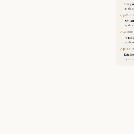
Um país
25 de 
03
SPORT
Zé Car
25 de 
04
CURI
Jogado
25 de 
05
FOTOG
Estádio
25 de 