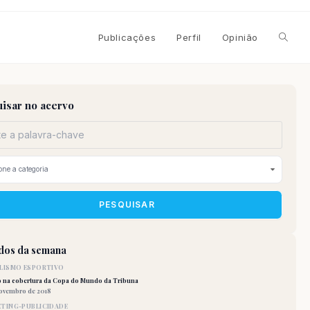
Alterna
Publicações
Perfil
Opinião
pesqui
isar no acervo
do
site
PESQUISAR
idos da semana
LISMO ESPORTIVO
o na cobertura da Copa do Mundo da Tribuna
novembro de 2018
TING-PUBLICIDADE