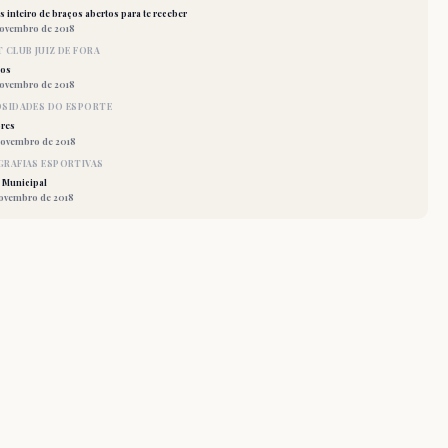
 inteiro de braços abertos para te receber
novembro de 2018
 CLUB JUIZ DE FORA
los
novembro de 2018
OSIDADES DO ESPORTE
res
novembro de 2018
RAFIAS ESPORTIVAS
 Municipal
novembro de 2018